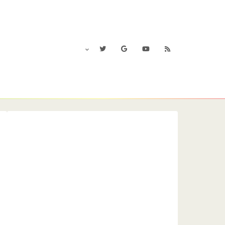
MOD紹介
AboutUs