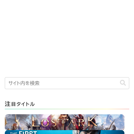
注
目タイトル