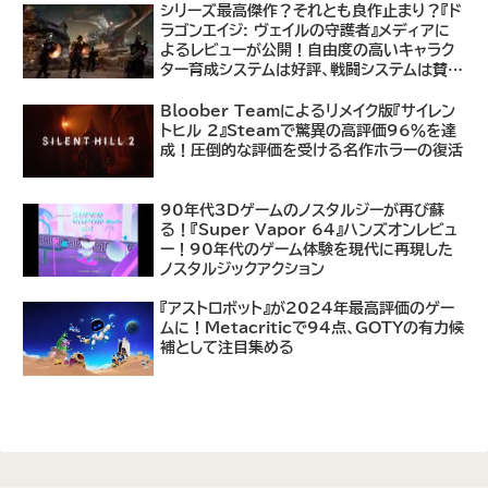
シリーズ最高傑作？それとも良作止まり？『ド
ラゴンエイジ: ヴェイルの守護者』メディアに
よるレビューが公開！自由度の高いキャラク
ター育成システムは好評、戦闘システムは賛否
あり
Bloober Teamによるリメイク版『サイレン
トヒル 2』Steamで驚異の高評価96％を達
成！圧倒的な評価を受ける名作ホラーの復活
90年代3Dゲームのノスタルジーが再び蘇
る！『Super Vapor 64』ハンズオンレビュ
ー！90年代のゲーム体験を現代に再現した
ノスタルジックアクション
『アストロボット』が2024年最高評価のゲー
ムに！Metacriticで94点、GOTYの有力候
補として注目集める