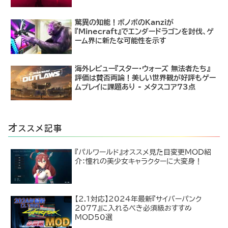
驚異の知能！ボノボのKanziが
『Minecraft』でエンダードラゴンを討伐、ゲ
ーム界に新たな可能性を示す
海外レビュー『スター・ウォーズ 無法者たち』
評価は賛否両論！美しい世界観が好評もゲー
ムプレイに課題あり - メタスコア73点
オ
ススメ記事
『パルワールド』オススメ見た目変更MOD紹
介：憧れの美少女キャラクターに大変身！
【2.1対応】2024年最新『サイバーパンク
2077』に入れるべき必須級おすすめ
MOD50選