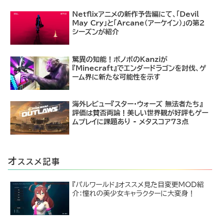
Netflixアニメの新作予告編にて、「Devil
May Cry」と「Arcane（アーケイン）」の第2
シーズンが紹介
驚異の知能！ボノボのKanziが
『Minecraft』でエンダードラゴンを討伐、ゲ
ーム界に新たな可能性を示す
海外レビュー『スター・ウォーズ 無法者たち』
評価は賛否両論！美しい世界観が好評もゲー
ムプレイに課題あり - メタスコア73点
オ
ススメ記事
『パルワールド』オススメ見た目変更MOD紹
介：憧れの美少女キャラクターに大変身！