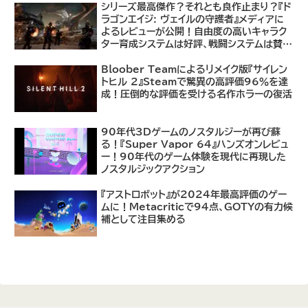
シリーズ最高傑作？それとも良作止まり？『ド
ラゴンエイジ: ヴェイルの守護者』メディアに
よるレビューが公開！自由度の高いキャラク
ター育成システムは好評、戦闘システムは賛否
あり
Bloober Teamによるリメイク版『サイレン
トヒル 2』Steamで驚異の高評価96％を達
成！圧倒的な評価を受ける名作ホラーの復活
90年代3Dゲームのノスタルジーが再び蘇
る！『Super Vapor 64』ハンズオンレビュ
ー！90年代のゲーム体験を現代に再現した
ノスタルジックアクション
『アストロボット』が2024年最高評価のゲー
ムに！Metacriticで94点、GOTYの有力候
補として注目集める