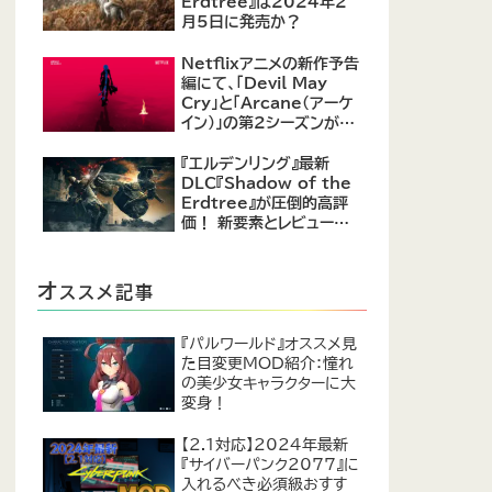
Erdtree』は2024年2
月5日に発売か？
Netflixアニメの新作予告
編にて、「Devil May
Cry」と「Arcane（アーケ
イン）」の第2シーズンが紹
介
『エルデンリング』最新
DLC『Shadow of the
Erdtree』が圧倒的高評
価！ 新要素とレビューま
とめ
オ
ススメ記事
『パルワールド』オススメ見
た目変更MOD紹介：憧れ
の美少女キャラクターに大
変身！
【2.1対応】2024年最新
『サイバーパンク2077』に
入れるべき必須級おすす