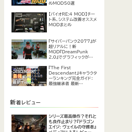
めMOD50選
【バイオRE:4 MOD】チー
ト系、システム改善オススメ
MODまとめ
『サイバーパンク2077』が
超リアルに！新
MOD『DreamPunk
2.0』でグラフィックが恐ろ
しいほど進化
『The First
Descendant』キャラクタ
ーランキング完全ガイド：
最強継承者 最新
Tier【2024年7月】
新
着レビュー
シリーズ最高傑作？それと
も良作止まり？『ドラゴン
エイジ: ヴェイルの守護者』