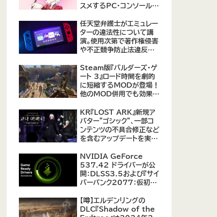
スメするPC・コンソール向
けMOD12選が公開
任天堂弁護士がエミュレー
ターの違法性について講
演。使用次第で著作権侵害
や不正競争防止法違反に
なる可能性があると指摘
Steam版『バルダーズ・ゲ
ート 3』ロード時間を劇的
に短縮するMODが登場！
他のMOD併用でも効果を
発揮、プレイヤーから高評
価
KR『LOST ARK』新規ア
バター"ゴシック"、一部コ
ンテンツの不具合修正など
を含むアップデートを実
施。
NVIDIA GeForce
537.42 ドライバーが公
開：DLSS3.5および『サイ
バーパンク2077：仮初め
の自由』などをサポート
【噂】エルデンリングの
DLC『Shadow of the