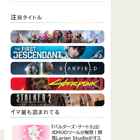
注
目タイトル
イ
マ最も読まれてる
『バルダーズ・ゲート3』公
式MODツールが解禁！開
発Larian Studioがオス