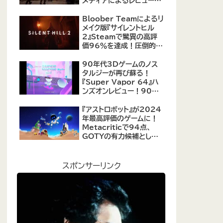
メディアによるレビューが
公開！自由度の高いキャ
ラクター育成システムは好
Bloober Teamによるリ
評、戦闘システムは賛否あ
メイク版『サイレントヒル
り
2』Steamで驚異の高評
価96％を達成！圧倒的な
評価を受ける名作ホラー
の復活
90年代3Dゲームのノス
タルジーが再び蘇る！
『Super Vapor 64』ハ
ンズオンレビュー！90年
代のゲーム体験を現代に
再現したノスタルジックア
『アストロボット』が2024
クション
年最高評価のゲームに！
Metacriticで94点、
GOTYの有力候補として
注目集める
スポンサーリンク