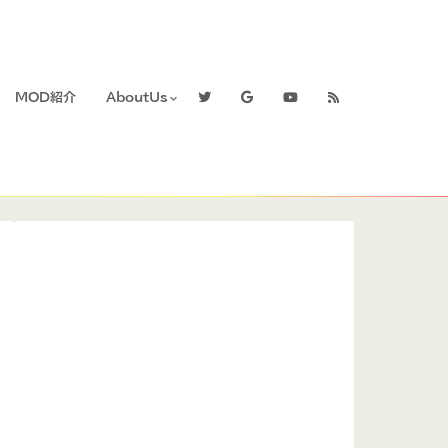
MOD紹介
AboutUs