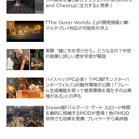
ンの期待を覆し新作ダンジョンRPG『Levers
and Chests』に注力すると発表！
『The Outer Worlds 2』の開発情報と噂：
マルチプレイ対応の可能性が浮上
実際〝膝に矢を受けたら〟どうなるの？中世
の医療に詳しい歴史学者が解説
ハイスペックPC必須！？PC版『モンスターハ
ンターワイルズ』の動作環境が公開！「フレー
ム生成機能を使って推奨環境を満たすのは無
理がある」との声も
Steam版『バルダーズ・ゲート 3』ロード時間
を劇的に短縮するMODが登場！他のMOD
併用でも効果を発揮、プレイヤーから高評価