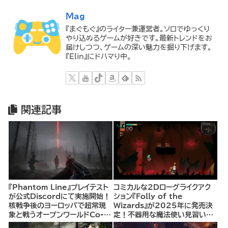
Mag
『まぐもぐ』のライター兼運営者。ソロでゆっくり
やり込めるゲームが好きです。最新トレンドをお
届けしつつ、ゲームの深い魅力を掘り下げます。
『Elin』にドハマり中。
関連記事
『Phantom Line』プレイテスト
コミカルな2Dローグライクアク
が公式Discordにて実施開始！
ション『Folly of the
核戦争後のヨーロッパで超常現
Wizards』が2025年に発売決
象と戦うオープンワールドCo-
定！不器用な魔法使い見習いと
opシューター
して、ランダム生成ダンジョンを