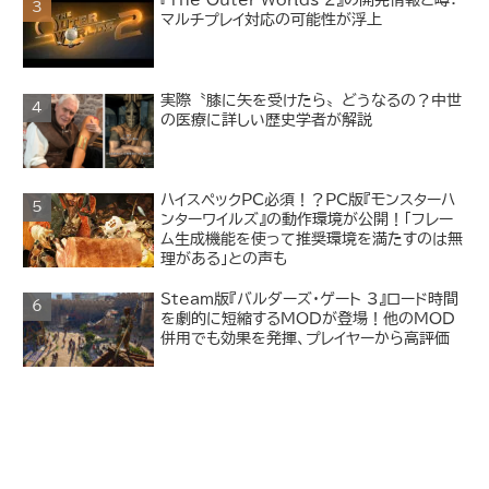
『The Outer Worlds 2』の開発情報と噂：
マルチプレイ対応の可能性が浮上
実際〝膝に矢を受けたら〟どうなるの？中世
の医療に詳しい歴史学者が解説
ハイスペックPC必須！？PC版『モンスターハ
ンターワイルズ』の動作環境が公開！「フレー
ム生成機能を使って推奨環境を満たすのは無
理がある」との声も
Steam版『バルダーズ・ゲート 3』ロード時間
を劇的に短縮するMODが登場！他のMOD
併用でも効果を発揮、プレイヤーから高評価