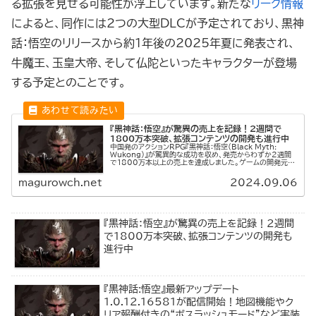
る拡張を見せる可能性が浮上しています。新たな
リーク情報
によると、同作には2つの大型DLCが予定されており、黒神
話：悟空のリリースから約1年後の2025年夏に発表され、
牛魔王、玉皇大帝、そして仏陀といったキャラクターが登場
する予定とのことです。
『黒神話：悟空』が驚異の売上を記録！2週間で
1800万本突破、拡張コンテンツの開発も進行中
中国発のアクションRPG『黒神話：悟空（Black Myth:
Wukong）』が驚異的な成功を収め、発売からわずか2週間
で1800万本以上の売上を達成しました。ゲームの開発元で
あるGame Scienceは、Bloombergへのインタビ...
magurowch.net
2024.09.06
『黒神話：悟空』が驚異の売上を記録！2週間
で1800万本突破、拡張コンテンツの開発も
進行中
『黒神話:悟空』最新アップデート
1.0.12.16581が配信開始！地図機能やク
リア報酬付きの“ボスラッシュモード”など実装