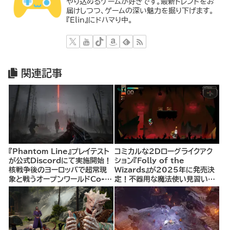
やり込めるゲームが好きです。最新トレンドをお
届けしつつ、ゲームの深い魅力を掘り下げます。
『Elin』にドハマり中。
関連記事
『Phantom Line』プレイテスト
コミカルな2Dローグライクアク
が公式Discordにて実施開始！
ション『Folly of the
核戦争後のヨーロッパで超常現
Wizards』が2025年に発売決
象と戦うオープンワールドCo-
定！不器用な魔法使い見習いと
opシューター
して、ランダム生成ダンジョンを
探索し、世界を救う冒険へ。