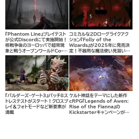
『Phantom Line』プレイテスト
コミカルな2Dローグライクアク
が公式Discordにて実施開始！
ション『Folly of the
核戦争後のヨーロッパで超常現
Wizards』が2025年に発売決
象と戦うオープンワールドCo-
定！不器用な魔法使い見習いと
opシューター
して、ランダム生成ダンジョンを
探索し、世界を救う冒険へ。
『バルダーズ・ゲート3』パッチ8ス
ケルト神話をテーマにした新作
トレステストがスタート！クロスプ
cRPG『Legends of Awen:
レイ＆フォトモードなど新要素が
Rise of the Fianna』の
満載
Kickstarterキャンペーンがま
もなく開始へ