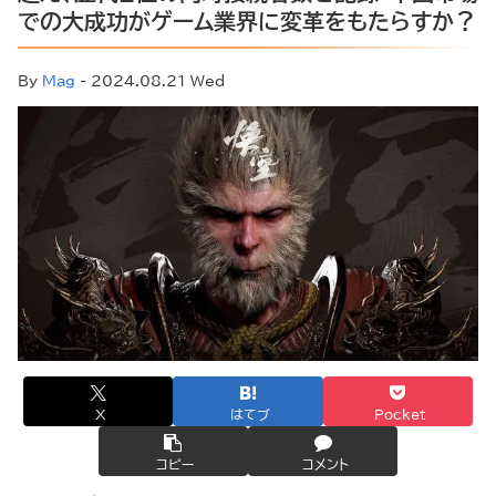
での大成功がゲーム業界に変革をもたらすか？
By
Mag
- 2024.08.21 Wed
X
はてブ
Pocket
コピー
コメント