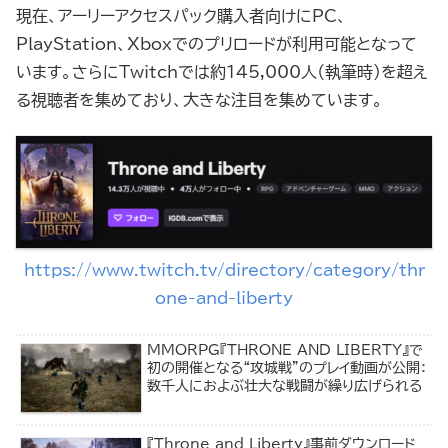
現在、アーリーアクセスパック購入者向けにPC、
PlayStation、Xboxでのプリロードが利用可能となって
います。さらにTwitchでは約145,000人（執筆時）を超え
る視聴者を集めており、大きな注目を集めています。
https://www.twitch.tv/directory/category/thr
one-and-liberty
MMORPG『THRONE AND LIBERTY』で
初の開催となる“攻城戦”のプレイ動画が公開：
数千人におよぶ壮大な戦闘が繰り広げられる
『Throne and Liberty』事前ダウンロード