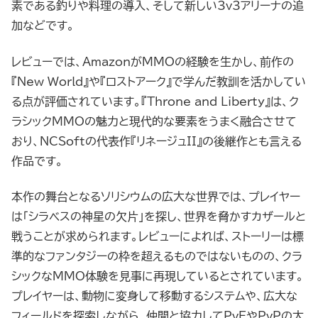
素である釣りや料理の導入、そして新しい3v3アリーナの追
加などです。
レビューでは、AmazonがMMOの経験を生かし、前作の
『New World』や『ロストアーク』で学んだ教訓を活かしてい
る点が評価されています。『Throne and Liberty』は、ク
ラシックMMOの魅力と現代的な要素をうまく融合させて
おり、NCSoftの代表作『リネージュII』の後継作とも言える
作品です。
本作の舞台となるソリシウムの広大な世界では、プレイヤー
は「シラベスの神星の欠片」を探し、世界を脅かすカザールと
戦うことが求められます。レビューによれば、ストーリーは標
準的なファンタジーの枠を超えるものではないものの、クラ
シックなMMO体験を見事に再現しているとされています。
プレイヤーは、動物に変身して移動するシステムや、広大な
フィールドを探索しながら、仲間と協力してPvEやPvPの大