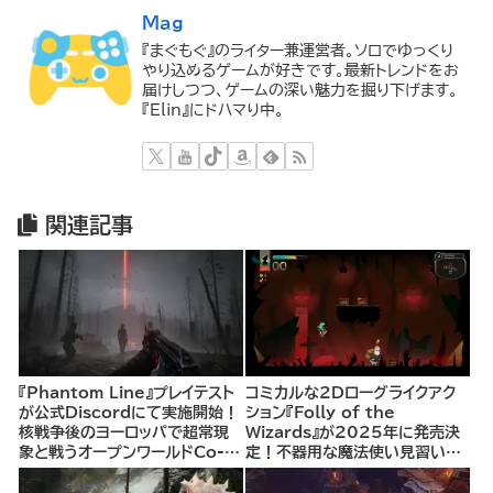
Mag
『まぐもぐ』のライター兼運営者。ソロでゆっくり
やり込めるゲームが好きです。最新トレンドをお
届けしつつ、ゲームの深い魅力を掘り下げます。
『Elin』にドハマり中。
関連記事
『Phantom Line』プレイテスト
コミカルな2Dローグライクアク
が公式Discordにて実施開始！
ション『Folly of the
核戦争後のヨーロッパで超常現
Wizards』が2025年に発売決
象と戦うオープンワールドCo-
定！不器用な魔法使い見習いと
opシューター
して、ランダム生成ダンジョンを
探索し、世界を救う冒険へ。