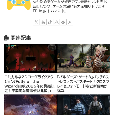
やり込めるゲームが好きです。最新トレンドをお
届けしつつ、ゲームの深い魅力を掘り下げます。
『Elin』にドハマり中。
関連記事
コミカルな2Dローグライクアク
『バルダーズ・ゲート3』パッチ8ス
ション『Folly of the
トレステストがスタート！クロスプ
Wizards』が2025年に発売決
レイ＆フォトモードなど新要素が
定！不器用な魔法使い見習いと
満載
して、ランダム生成ダンジョンを
探索し、世界を救う冒険へ。