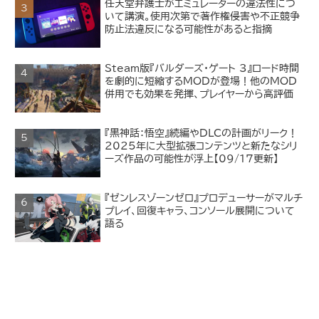
任天堂弁護士がエミュレーターの違法性につ
いて講演。使用次第で著作権侵害や不正競争
防止法違反になる可能性があると指摘
Steam版『バルダーズ・ゲート 3』ロード時間
を劇的に短縮するMODが登場！他のMOD
併用でも効果を発揮、プレイヤーから高評価
『黒神話：悟空』続編やDLCの計画がリーク！
2025年に大型拡張コンテンツと新たなシリ
ーズ作品の可能性が浮上【09/17更新】
『ゼンレスゾーンゼロ』プロデューサーがマルチ
プレイ、回復キャラ、コンソール展開について
語る