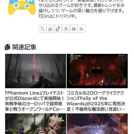
やり込めるゲームが好きです。最新トレンドをお
届けしつつ、ゲームの深い魅力を掘り下げます。
『Elin』にドハマり中。
関連記事
『Phantom Line』プレイテスト
コミカルな2Dローグライクアク
が公式Discordにて実施開始！
ション『Folly of the
核戦争後のヨーロッパで超常現
Wizards』が2025年に発売決
象と戦うオープンワールドCo-
定！不器用な魔法使い見習いと
opシューター
して、ランダム生成ダンジョンを
探索し、世界を救う冒険へ。