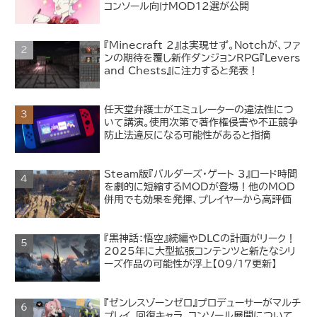
コンソール向けMOD12選が公開
『Minecraft 2』は実現せず。Notchが、ファ
ンの期待を覆し新作ダンジョンRPG『Levers
and Chests』に注力すると発表！
任天堂弁護士がエミュレーターの違法性につ
いて講演。使用次第で著作権侵害や不正競争
防止法違反になる可能性があると指摘
Steam版『バルダーズ・ゲート 3』ロード時間
を劇的に短縮するMODが登場！他のMOD
併用でも効果を発揮、プレイヤーから高評価
『黒神話：悟空』続編やDLCの計画がリーク！
2025年に大型拡張コンテンツと新たなシリ
ーズ作品の可能性が浮上【09/17更新】
『ゼンレスゾーンゼロ』プロデューサーがマルチ
プレイ、回復キャラ、コンソール展開について