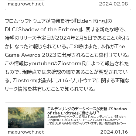
開発は継続し...
magurowch.net
2024.02.08
フロム・ソフトウェアが開発を行う『Elden Ring』の
DLC『Shadow of the Erdtree』に関する新たな噂で、
待望のリリース予定日が2024年2月5日であることが明ら
かになったと報じられている。この噂はまた、本作がThe
Game Awards 2023に出展されることも裏付けている。
この情報はyoutuberのZiostorm氏によって報告された
もので、現時点では未確認の噂であることが明記されてい
る。Ziostormは過去にフロム・ソフトウェアに関する正確な
リーク情報を共有したことで知られている。
エルデンリングのデータベースが更新：『Shadow
of the Erdtree』に動きあり？
Steamデータベースに追加されたコンテンツによりElden
RingのDLCがまもなくリリースされるのではないかと
INSIDER GAMINGが報じています。鋭い観察眼を持つ𝕏
ユーザー@Ziostorm1は、定期的にElden Ringコ...
magurowch.net
2024.01.16