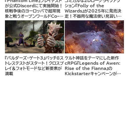
『Phantom Line』プレイテスト
コミカルな2Dローグライクアク
が公式Discordにて実施開始！
ション『Folly of the
核戦争後のヨーロッパで超常現
Wizards』が2025年に発売決
象と戦うオープンワールドCo-
定！不器用な魔法使い見習いと
opシューター
して、ランダム生成ダンジョンを
探索し、世界を救う冒険へ。
『バルダーズ・ゲート3』パッチ8ス
ケルト神話をテーマにした新作
トレステストがスタート！クロスプ
cRPG『Legends of Awen:
レイ＆フォトモードなど新要素が
Rise of the Fianna』の
満載
Kickstarterキャンペーンがま
もなく開始へ