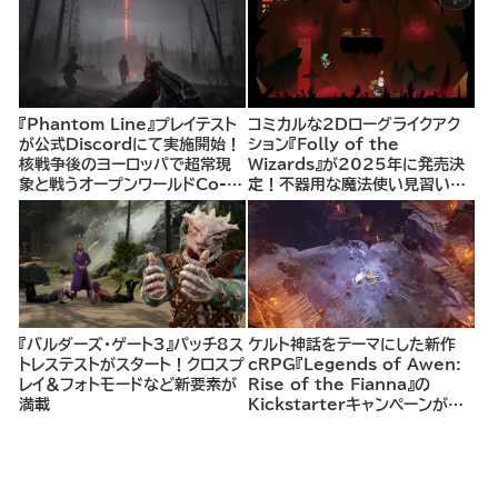
『Phantom Line』プレイテスト
コミカルな2Dローグライクアク
が公式Discordにて実施開始！
ション『Folly of the
核戦争後のヨーロッパで超常現
Wizards』が2025年に発売決
象と戦うオープンワールドCo-
定！不器用な魔法使い見習いと
opシューター
して、ランダム生成ダンジョンを
探索し、世界を救う冒険へ。
『バルダーズ・ゲート3』パッチ8ス
ケルト神話をテーマにした新作
トレステストがスタート！クロスプ
cRPG『Legends of Awen:
レイ＆フォトモードなど新要素が
Rise of the Fianna』の
満載
Kickstarterキャンペーンがま
もなく開始へ