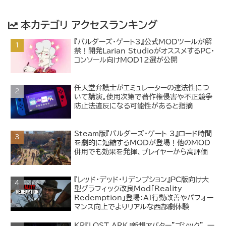
本カテゴリ アクセスランキング
『バルダーズ・ゲート3』公式MODツールが解
禁！開発Larian StudioがオススメするPC・
コンソール向けMOD12選が公開
任天堂弁護士がエミュレーターの違法性につ
いて講演。使用次第で著作権侵害や不正競争
防止法違反になる可能性があると指摘
Steam版『バルダーズ・ゲート 3』ロード時間
を劇的に短縮するMODが登場！他のMOD
併用でも効果を発揮、プレイヤーから高評価
『レッド・デッド・リデンプション』PC版向け大
型グラフィック改良Mod「Reality
Redemption」登場：AI行動改善やパフォー
マンス向上でよりリアルな西部劇体験
KR『LOST ARK』新規アバター"ゴシック"、一