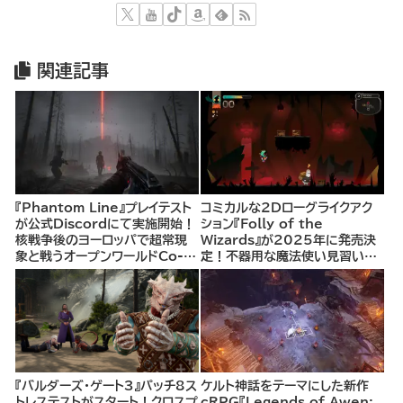
関連記事
『Phantom Line』プレイテスト
コミカルな2Dローグライクアク
が公式Discordにて実施開始！
ション『Folly of the
核戦争後のヨーロッパで超常現
Wizards』が2025年に発売決
象と戦うオープンワールドCo-
定！不器用な魔法使い見習いと
opシューター
して、ランダム生成ダンジョンを
探索し、世界を救う冒険へ。
『バルダーズ・ゲート3』パッチ8ス
ケルト神話をテーマにした新作
トレステストがスタート！クロスプ
cRPG『Legends of Awen: