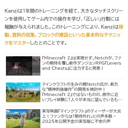
Kanziは1年間のトレーニングを経て、大きなタッチスクリー
ンを使用してゲーム内での操作を学び、「正しい」行動には
報酬が与えられました。このトレーニングにより、Kanziは
移
動、食料の収集、ブロックの建設といった基本的なテクニッ
クをマスター
したとのことです。
『Minecraft 2』は実現せず。Notchが、ファ
ンの期待を覆し新作ダンジョンRPG『Levers
and Chests』に注力すると発表！
マインクラフトの生みの親Notch氏が、新た
な“精神的後継作”の開発を検討中！
『Minecraft 2』ではないものの、原作に近
いプレイ体験に「人々が本当に望んでいるもの
を作りたい」
実写映画『マインクラフト』のティーザーが大炎
上！ファンからは「期待外れ」との声多数 –
2025年公開予定の実写版に不安の声