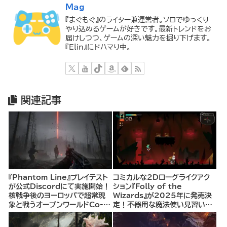
Mag
『まぐもぐ』のライター兼運営者。ソロでゆっくり
やり込めるゲームが好きです。最新トレンドをお
届けしつつ、ゲームの深い魅力を掘り下げます。
『Elin』にドハマり中。
関連記事
『Phantom Line』プレイテスト
コミカルな2Dローグライクアク
が公式Discordにて実施開始！
ション『Folly of the
核戦争後のヨーロッパで超常現
Wizards』が2025年に発売決
象と戦うオープンワールドCo-
定！不器用な魔法使い見習いと
opシューター
して、ランダム生成ダンジョンを
探索し、世界を救う冒険へ。