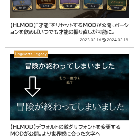
【HLMOD】”才能”をリセットするMODが公開。ポーシ
ョンを飲めばいつでも才能の振り直しが可能に。
2023.02.16
2024.02.18
Hogwarts Legacy
【HLMOD】デフォルトの激ダサフォントを変更する
MODが公開。より世界観に合った文字へ