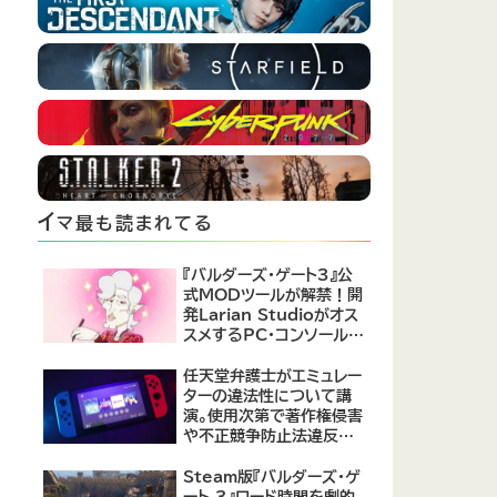
イ
マ最も読まれてる
『バルダーズ・ゲート3』公
式MODツールが解禁！開
発Larian Studioがオス
スメするPC・コンソール向
けMOD12選が公開
任天堂弁護士がエミュレー
ターの違法性について講
演。使用次第で著作権侵害
や不正競争防止法違反に
なる可能性があると指摘
Steam版『バルダーズ・ゲ
ート 3』ロード時間を劇的