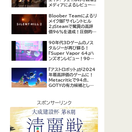
メディアによるレビューが
公開！自由度の高いキャ
ラクター育成システムは好
Bloober Teamによるリ
評、戦闘システムは賛否あ
メイク版『サイレントヒル
り
2』Steamで驚異の高評
価96％を達成！圧倒的な
評価を受ける名作ホラー
の復活
90年代3Dゲームのノス
タルジーが再び蘇る！
『Super Vapor 64』ハ
ンズオンレビュー！90年
代のゲーム体験を現代に
再現したノスタルジックア
『アストロボット』が2024
クション
年最高評価のゲームに！
Metacriticで94点、
GOTYの有力候補として
注目集める
スポンサーリンク