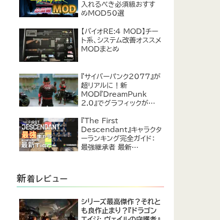
入れるべき必須級おすす
めMOD50選
【バイオRE:4 MOD】チー
ト系、システム改善オススメ
MODまとめ
『サイバーパンク2077』が
超リアルに！新
MOD『DreamPunk
2.0』でグラフィックが恐ろ
しいほど進化
『The First
Descendant』キャラクタ
ーランキング完全ガイド：
最強継承者 最新
Tier【2024年7月】
新
着レビュー
シリーズ最高傑作？それと
も良作止まり？『ドラゴン
エイジ: ヴェイルの守護者』