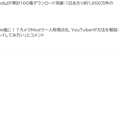
Mods』が累計100億ダウンロード突破：1日あたり約1,000万件の
rim風に！？カメラModで一人称視点化、YouTuberが方法を解説：
「プレイしてみたい」とコメント