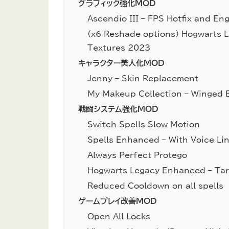
グラフィック強化MOD
Ascendio III – FPS Hotfix and E
(x6 Reshade options) Hogwarts 
Textures 2023
キャラクター美人化MOD
Jenny – Skin Replacement
My Makeup Collection – Winged E
戦闘システム強化MOD
Switch Spells Slow Motion
Spells Enhanced – With Voice Li
Always Perfect Protego
Hogwarts Legacy Enhanced – Tar
Reduced Cooldown on all spells
ゲームプレイ改善MOD
Open All Locks