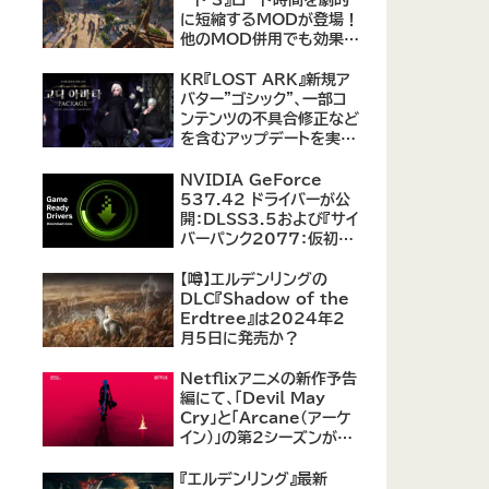
に短縮するMODが登場！
他のMOD併用でも効果を
発揮、プレイヤーから高評
価
KR『LOST ARK』新規ア
バター"ゴシック"、一部コ
ンテンツの不具合修正など
を含むアップデートを実
施。
NVIDIA GeForce
537.42 ドライバーが公
開：DLSS3.5および『サイ
バーパンク2077：仮初め
の自由』などをサポート
【噂】エルデンリングの
DLC『Shadow of the
Erdtree』は2024年2
月5日に発売か？
Netflixアニメの新作予告
編にて、「Devil May
Cry」と「Arcane（アーケ
イン）」の第2シーズンが紹
介
『エルデンリング』最新