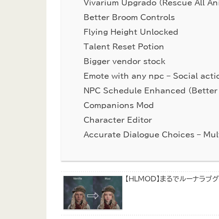
Vivarium Upgrado (Rescue All An
Better Broom Controls
Flying Height Unlocked
Talent Reset Potion
Bigger vendor stock
Emote with any npc – Social acti
NPC Schedule Enhanced (Better 
Companions Mod
Character Editor
Accurate Dialogue Choices – Mul
【HLMOD】まるでルーナラブ