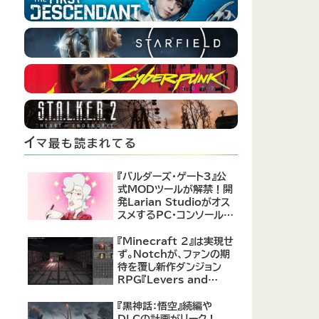
イ
マ最も読まれてる
『バルダーズ・ゲート3』公
式MODツールが解禁！開
発Larian Studioがオス
スメするPC・コンソール向
けMOD12選が公開
『Minecraft 2』は実現せ
ず。Notchが、ファンの期
待を覆し新作ダンジョン
RPG『Levers and
Chests』に注力すると発
表！
『黒神話：悟空』続編や
DLCの計画がリーク！