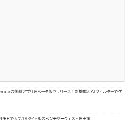
perienceの後継アプリをベータ版でリリース！新機能とAIフィルターでゲ
 SUPERで人気18タイトルのベンチマークテストを実施