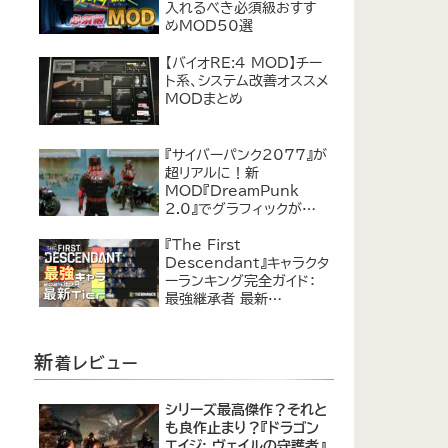
入れるべき必須級おすす
めMOD50選
【バイオRE:4 MOD】チー
ト系、システム改善オススメ
MODまとめ
『サイバーパンク2077』が
超リアルに！新
MOD『DreamPunk
2.0』でグラフィックが恐ろ
しいほど進化
『The First
Descendant』キャラクタ
ーランキング完全ガイド：
最強継承者 最新
Tier【2024年7月】
新
着レビュー
シリーズ最高傑作？それと
も良作止まり？『ドラゴン
エイジ: ヴェイルの守護者』