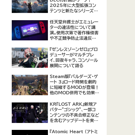
2025年に大型拡張コン
テンツと新たなシリーズ作
品の可能性が浮上
【09/17更新】
任天堂弁護士がエミュレー
ターの違法性について講
演。使用次第で著作権侵害
や不正競争防止法違反に
なる可能性があると指摘
『ゼンレスゾーンゼロ』プロ
デューサーがマルチプレ
イ、回復キャラ、コンソール
展開について語る
Steam版『バルダーズ・ゲ
ート 3』ロード時間を劇的
に短縮するMODが登場！
他のMOD併用でも効果を
発揮、プレイヤーから高評
価
KR『LOST ARK』新規ア
バター"ゴシック"、一部コ
ンテンツの不具合修正など
を含むアップデートを実
施。
『Atomic Heart (アトミ