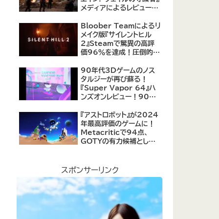
メディアによるレビューが
公開！自由度の高いキャ
ラクター育成システムは好
Bloober Teamによるリ
評、戦闘システムは賛否あ
メイク版『サイレントヒル
り
2』Steamで驚異の高評
価96％を達成！圧倒的な
評価を受ける名作ホラー
の復活
90年代3Dゲームのノス
タルジーが再び蘇る！
『Super Vapor 64』ハ
ンズオンレビュー！90年
代のゲーム体験を現代に
再現したノスタルジックア
『アストロボット』が2024
クション
年最高評価のゲームに！
Metacriticで94点、
GOTYの有力候補として
注目集める
スポンサーリンク