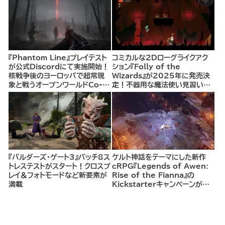
『Phantom Line』プレイテスト
コミカルな2Dローグライクアク
が公式Discordにて実施開始！
ション『Folly of the
核戦争後のヨーロッパで超常現
Wizards』が2025年に発売決
象と戦うオープンワールドCo-
定！不器用な魔法使い見習いと
opシューター
して、ランダム生成ダンジョンを
探索し、世界を救う冒険へ。
『バルダーズ・ゲート3』パッチ8ス
ケルト神話をテーマにした新作
トレステストがスタート！クロスプ
cRPG『Legends of Awen:
レイ＆フォトモードなど新要素が
Rise of the Fianna』の
満載
Kickstarterキャンペーンがま
もなく開始へ