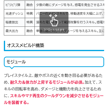
ビリビリ弾
融合
少数の敵にダメージを与え、感電を発生させるスキル
光速ダッシュ
特異
バニーのメインスキルで、移動速度を大幅に上げ、電
稲妻放出
特異
溜めた電気を使って範囲攻撃を行うスキル。感電を発
スクロールできます
最大出力
融合
単体の敵に対して大ダメージを与えるスキル。主にボ
オススメビルド構築
モジュール
プレイスタイル上、敵やボスの近くを動き回る必要があるた
め、
耐久力＆体力が上昇するモジュールが必須
。
加えて、ス
キルの回転率を高め、ダメージと機動力を向上させるため
に、
スキルやマナ再生のクールダウンを減少させるモジュー
ルを装着する。