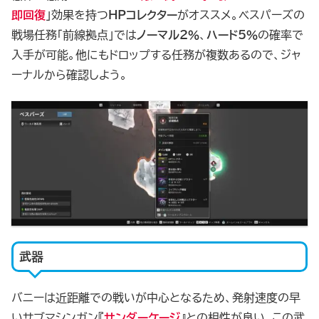
即回復
」効果を持つ
HPコレクター
がオススメ。ベスパーズの
戦場任務「前線拠点」では
ノーマル2％
、
ハード5％
の確率で
入手が可能。他にもドロップする任務が複数あるので、ジャ
ーナルから確認しよう。
武器
バニーは近距離での戦いが中心となるため、発射速度の早
いサブマシンガン『
サンダーケージ
』との相性が良い。この武