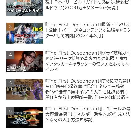
強！？ヘイリービルドガイド：最強ボス瞬殺ビ
ルドで1発2000万+ダメージを実現！
『The First Descendant』最新ティアリス
ト公開！バニーが全コンテンツで最強キャラク
ターとして君臨【2024年8月】
『The First Descendant』グライ攻略ガイ
ド：バーサーク状態で高火力＆弾無限！強力
なアタッカーキャラクターの使い方とおすすめ
ビルド
『The First Descendant』すぐにでも開け
たい「暗号化保管庫」“混合エネルギー残留
物”や“伝導金属ホイル”の入手には超必須！
開け方から出現場所一覧、「コード分析装置」
の入手方法まで解説
『The First Descendant』モジュールの最
大容量爆増！『エネルギー活性体』の作成方法
と素材の入手方法を解説