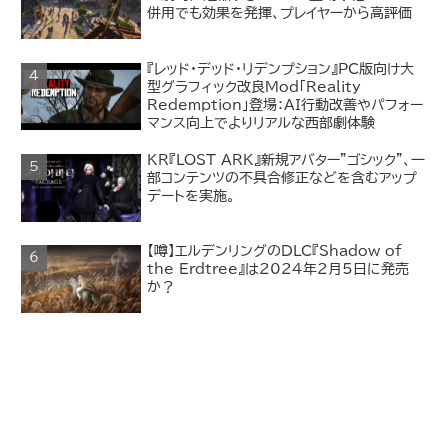
併用でも効果を発揮、プレイヤーから高評価
『レッド・デッド・リデンプション』PC版向け大
型グラフィック改良Mod「Reality
Redemption」登場：AI行動改善やパフォー
マンス向上でよりリアルな西部劇体験
KR『LOST ARK』新規アバター"ゴシック"、一
部コンテンツの不具合修正などを含むアップ
デートを実施。
【噂】エルデンリングのDLC『Shadow of
the Erdtree』は2024年2月5日に発売
か？