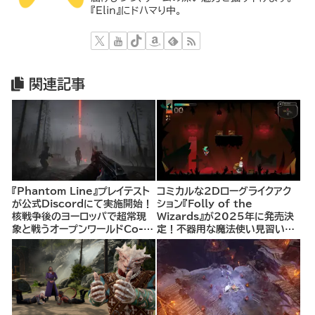
『Elin』にドハマり中。
関連記事
『Phantom Line』プレイテスト
コミカルな2Dローグライクアク
が公式Discordにて実施開始！
ション『Folly of the
核戦争後のヨーロッパで超常現
Wizards』が2025年に発売決
象と戦うオープンワールドCo-
定！不器用な魔法使い見習いと
opシューター
して、ランダム生成ダンジョンを
探索し、世界を救う冒険へ。