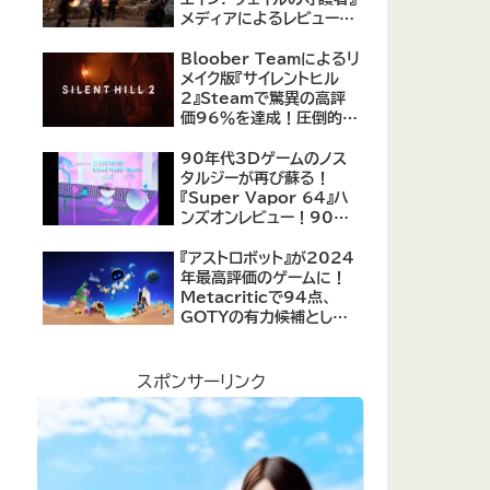
メディアによるレビューが
公開！自由度の高いキャ
ラクター育成システムは好
Bloober Teamによるリ
評、戦闘システムは賛否あ
メイク版『サイレントヒル
り
2』Steamで驚異の高評
価96％を達成！圧倒的な
評価を受ける名作ホラー
の復活
90年代3Dゲームのノス
タルジーが再び蘇る！
『Super Vapor 64』ハ
ンズオンレビュー！90年
代のゲーム体験を現代に
再現したノスタルジックア
『アストロボット』が2024
クション
年最高評価のゲームに！
Metacriticで94点、
GOTYの有力候補として
注目集める
スポンサーリンク