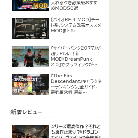
入れるべき必須級おすす
めMOD50選
【バイオRE:4 MOD】チー
ト系、システム改善オススメ
MODまとめ
『サイバーパンク2077』が
超リアルに！新
MOD『DreamPunk
2.0』でグラフィックが恐ろ
しいほど進化
『The First
Descendant』キャラクタ
ーランキング完全ガイド：
最強継承者 最新
Tier【2024年7月】
新
着レビュー
シリーズ最高傑作？それと
も良作止まり？『ドラゴン
エイジ: ヴェイルの守護者』