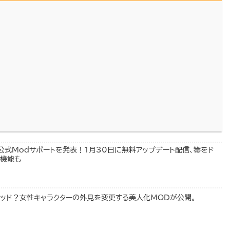
が公式Modサポートを発表！1月30日に無料アップデート配信、箒をド
機能も
グッド？女性キャラクターの外見を変更する美人化MODが公開。