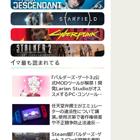
イ
マ最も読まれてる
『バルダーズ・ゲート3』公
式MODツールが解禁！開
発Larian Studioがオス
スメするPC・コンソール向
けMOD12選が公開
任天堂弁護士がエミュレー
ターの違法性について講
演。使用次第で著作権侵害
や不正競争防止法違反に
なる可能性があると指摘
Steam版『バルダーズ・ゲ
ート 3』ロード時間を劇的