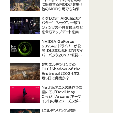
に短縮するMODが登場！
他のMOD併用でも効果を
発揮、プレイヤーから高評
価
KR『LOST ARK』新規ア
バター"ゴシック"、一部コ
ンテンツの不具合修正など
を含むアップデートを実
施。
NVIDIA GeForce
537.42 ドライバーが公
開：DLSS3.5および『サイ
バーパンク2077：仮初め
の自由』などをサポート
【噂】エルデンリングの
DLC『Shadow of the
Erdtree』は2024年2
月5日に発売か？
Netflixアニメの新作予告
編にて、「Devil May
Cry」と「Arcane（アーケ
イン）」の第2シーズンが紹
介
『エルデンリング』最新