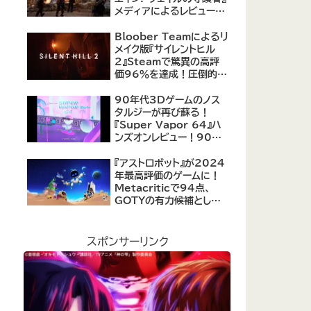
メディアによるレビューが
公開！自由度の高いキャ
ラクター育成システムは好
Bloober Teamによるリ
評、戦闘システムは賛否あ
メイク版『サイレントヒル
り
2』Steamで驚異の高評
価96％を達成！圧倒的な
評価を受ける名作ホラー
の復活
90年代3Dゲームのノス
タルジーが再び蘇る！
『Super Vapor 64』ハ
ンズオンレビュー！90年
代のゲーム体験を現代に
再現したノスタルジックア
『アストロボット』が2024
クション
年最高評価のゲームに！
Metacriticで94点、
GOTYの有力候補として
注目集める
スポンサーリンク