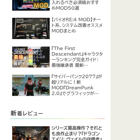
入れるべき必須級おすす
めMOD50選
【バイオRE:4 MOD】チー
ト系、システム改善オススメ
MODまとめ
『The First
Descendant』キャラクタ
ーランキング完全ガイド：
最強継承者 最新
Tier【2024年7月】
『サイバーパンク2077』が
超リアルに！新
MOD『DreamPunk
2.0』でグラフィックが恐ろ
しいほど進化
新
着レビュー
シリーズ最高傑作？それと
も良作止まり？『ドラゴン
エイジ: ヴェイルの守護者』