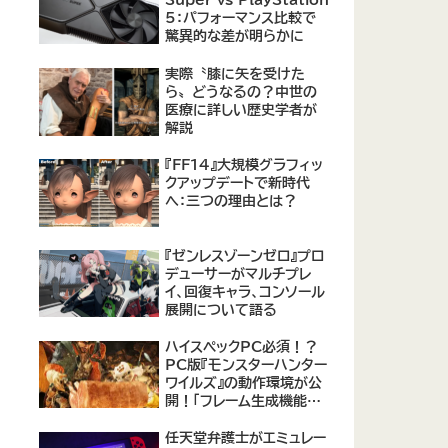
Super vs PlayStation
5：パフォーマンス比較で
驚異的な差が明らかに
実際〝膝に矢を受けた
ら〟どうなるの？中世の
医療に詳しい歴史学者が
解説
『FF14』大規模グラフィッ
クアップデートで新時代
へ：三つの理由とは？
『ゼンレスゾーンゼロ』プロ
デューサーがマルチプレ
イ、回復キャラ、コンソール
展開について語る
ハイスペックPC必須！？
PC版『モンスターハンター
ワイルズ』の動作環境が公
開！「フレーム生成機能を
使って推奨環境を満たす
のは無理がある」との声も
任天堂弁護士がエミュレー