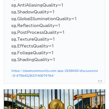
sg.AntiAliasingQuality=1
sg.ShadowQuality=1
sg.GlobalIlluminationQuality=1
sg.ReflectionQuality=1
sg.PostProcessQuality=1
sg.TextureQuality=1
sg.EffectsQuality=1
sg.FoliageQuality=1
sg.ShadingQuality=1
https://steamcommunity.com/app/2658450/discussions
/0/4756452833140074764/