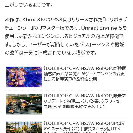
上がっているようです。
本作は、Xbox 360やPS3向けリリースされた『
ロリポップ
チェーンソー
』のリマスター版であり、Unreal Engine 5を
使用した新たなエンジンによるビジュアルの向上が特徴で
す。しかし、ユーザーが期待していたパフォーマンスや機能
の改善は十分に達成されていない模様です。
『LOLLIPOP CHAINSAW RePOP』が検閲
疑惑に直面？開発者がゲームエンジンの変更
による物理演算の影響を説明
『LOLLIPOP CHAINSAW RePOP』最新ア
ップデートで物理エンジン改善、クラウドセー
ブ修正、追加機能も続々実装予定！
『LOLLIPOP CHAINSAW RePOP』PC版
のシステム要件公開！推奨スペックはRTX