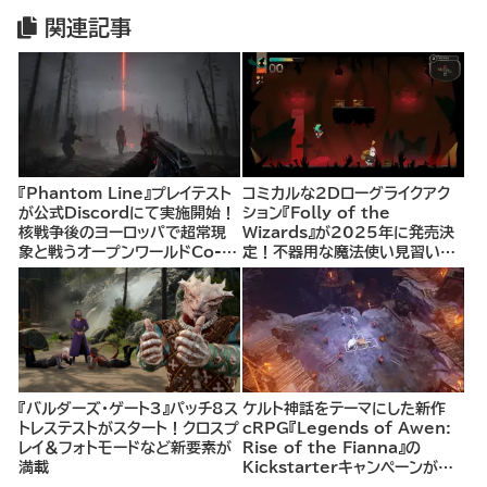
関連記事
『Phantom Line』プレイテスト
コミカルな2Dローグライクアク
が公式Discordにて実施開始！
ション『Folly of the
核戦争後のヨーロッパで超常現
Wizards』が2025年に発売決
象と戦うオープンワールドCo-
定！不器用な魔法使い見習いと
opシューター
して、ランダム生成ダンジョンを
探索し、世界を救う冒険へ。
『バルダーズ・ゲート3』パッチ8ス
ケルト神話をテーマにした新作
トレステストがスタート！クロスプ
cRPG『Legends of Awen:
レイ＆フォトモードなど新要素が
Rise of the Fianna』の
満載
Kickstarterキャンペーンがま