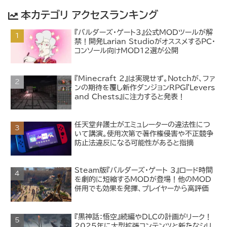
本カテゴリ アクセスランキング
『バルダーズ・ゲート3』公式MODツールが解
禁！開発Larian StudioがオススメするPC・
コンソール向けMOD12選が公開
『Minecraft 2』は実現せず。Notchが、ファ
ンの期待を覆し新作ダンジョンRPG『Levers
and Chests』に注力すると発表！
任天堂弁護士がエミュレーターの違法性につ
いて講演。使用次第で著作権侵害や不正競争
防止法違反になる可能性があると指摘
Steam版『バルダーズ・ゲート 3』ロード時間
を劇的に短縮するMODが登場！他のMOD
併用でも効果を発揮、プレイヤーから高評価
『黒神話：悟空』続編やDLCの計画がリーク！
2025年に大型拡張コンテンツと新たなシリ