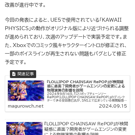
改善が進行中です。
今回の発表によると、UE5で使用されている「KAWAII
PHYSICS」の動作がオリジナル版により近づけられる調整
が進められており、次週のアップデートで実装予定です。ま
た、Xboxでのコミック風キャラクターイントロが修正され、
一部のボイスラインが再生されない問題もバグとして修正
予定です。
『LOLLIPOP CHAINSAW RePOP』が検閲疑
惑に直面？開発者がゲームエンジンの変更による
物理演算の影響を説明
2024年9月14日、『ロリポップチェーンソー
RePOP（LOLLIPOP CHAINSAW RePOP）』のディレク
ターである安田善巳氏が、SNS上で広まっている検閲疑惑に
対してコメントを発表しました。リメイク版の物理演算がオリ
magurowch.net
2024.09.15
ジナル版...
『LOLLIPOP CHAINSAW RePOP』が検閲
疑惑に直面？開発者がゲームエンジンの変更
による物理演算の影響を説明