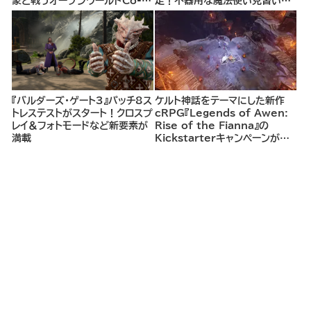
象と戦うオープンワールドCo-
定！不器用な魔法使い見習いと
opシューター
して、ランダム生成ダンジョンを
探索し、世界を救う冒険へ。
『バルダーズ・ゲート3』パッチ8ス
ケルト神話をテーマにした新作
トレステストがスタート！クロスプ
cRPG『Legends of Awen:
レイ＆フォトモードなど新要素が
Rise of the Fianna』の
満載
Kickstarterキャンペーンがま
もなく開始へ