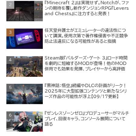
『Minecraft 2』は実現せず。Notchが、ファ
ンの期待を覆し新作ダンジョンRPG『Levers
and Chests』に注力すると発表！
任天堂弁護士がエミュレーターの違法性につ
いて講演。使用次第で著作権侵害や不正競争
防止法違反になる可能性があると指摘
Steam版『バルダーズ・ゲート 3』ロード時間
を劇的に短縮するMODが登場！他のMOD
併用でも効果を発揮、プレイヤーから高評価
『黒神話：悟空』続編やDLCの計画がリーク！
2025年に大型拡張コンテンツと新たなシリ
ーズ作品の可能性が浮上【09/17更新】
『ゼンレスゾーンゼロ』プロデューサーがマルチ
プレイ、回復キャラ、コンソール展開について
語る