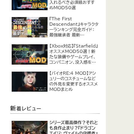
入れるべき必須級おすす
めMOD50選
『The First
Descendant』キャラクタ
ーランキング完全ガイド：
最強継承者 最新
Tier【2024年7月】
【Xbox対応】『Starfield』
オススメMOD50選！新
たな装備やゲームプレイ、
コンパニオン、没入感を向
上！【2024年6月版】
【バイオRE:4 MOD】アシ
ュリーのコスチュームなど
の外見を変更するオススメ
MODまとめ
新
着レビュー
シリーズ最高傑作？それと
も良作止まり？『ドラゴン
エイジ: ヴェイルの守護者』