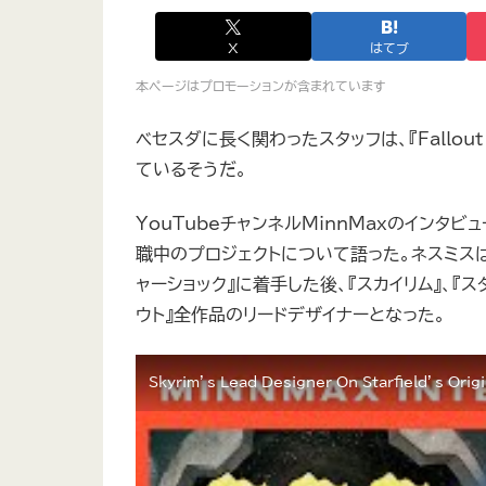
X
はてブ
本ページはプロモーションが含まれています
ベセスダに長く関わったスタッフは、『Fallo
ているそうだ。
YouTubeチャンネルMinnMaxのインタ
職中のプロジェクトについて語った。ネスミスは
ャーショック』に着手した後、『スカイリム』、『ス
ウト』全作品のリードデザイナーとなった。
Skyrim’s Lead Designer On Starfield’s Orig