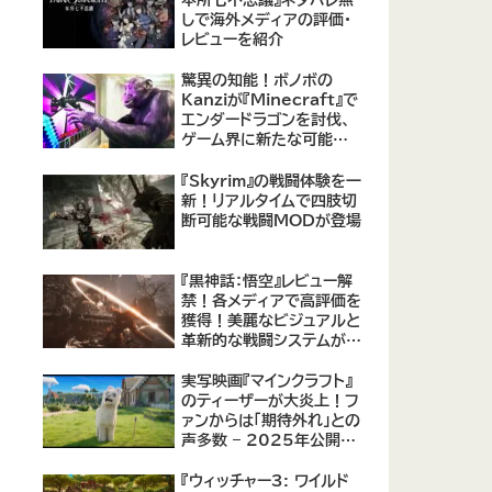
しで海外メディアの評価・
レビューを紹介
驚異の知能！ボノボの
Kanziが『Minecraft』で
エンダードラゴンを討伐、
ゲーム界に新たな可能性
を示す
『Skyrim』の戦闘体験を一
新！リアルタイムで四肢切
断可能な戦闘MODが登場
『黒神話：悟空』レビュー解
禁！各メディアで高評価を
獲得！美麗なビジュアルと
革新的な戦闘システムが魅
力のアクションRPG、注目
のレビューまとめ。
実写映画『マインクラフト』
のティーザーが大炎上！フ
ァンからは「期待外れ」との
声多数 – 2025年公開予
定の実写版に不安の声
『ウィッチャー3: ワイルド