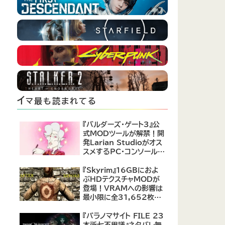
イ
マ最も読まれてる
『バルダーズ・ゲート3』公
式MODツールが解禁！開
発Larian Studioがオス
スメするPC・コンソール向
けMOD12選が公開
『Skyrim』16GBにおよ
ぶHDテクスチャMODが
登場！VRAMへの影響は
最小限に全31,652枚を
高解像度にリメイク
『パラノマサイト FILE 23
本所七不思議』ネタバレ無