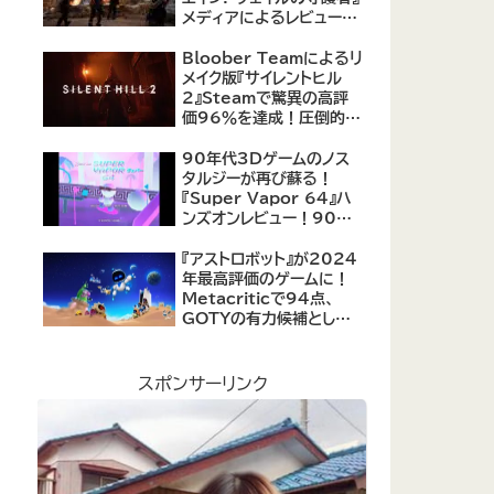
メディアによるレビューが
公開！自由度の高いキャ
ラクター育成システムは好
Bloober Teamによるリ
評、戦闘システムは賛否あ
メイク版『サイレントヒル
り
2』Steamで驚異の高評
価96％を達成！圧倒的な
評価を受ける名作ホラー
の復活
90年代3Dゲームのノス
タルジーが再び蘇る！
『Super Vapor 64』ハ
ンズオンレビュー！90年
代のゲーム体験を現代に
再現したノスタルジックア
『アストロボット』が2024
クション
年最高評価のゲームに！
Metacriticで94点、
GOTYの有力候補として
注目集める
スポンサーリンク