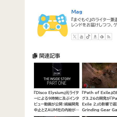
Mag
『まぐもぐ』のライター兼
レンドをお届けしつつ、ゲ
関連記事
『Disco Elysium』元ライタ
『Path of Exile』
ーによる9時間に及ぶインタ
グ3.26の開発が「Pat
ビュー動画が公開：続編開発
Exile 2」の影響で遅
中止とZAUM社の内紛が浮
Grinding Gear G
き彫りに
が開発リソースの集