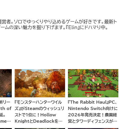
運営者。ソロでゆっくりやり込めるゲームが好きです。最新ト
ームの深い魅力を掘り下げます。『Elin』にドハマり中。
の新リー
『モンスターハンターワイル
『The Rabbit Haul』PC、
h of
ズ』がSteamのウィッシュリ
Nintendo Switch向けに
延。
ストで1位に！Hollow
2026年発売決定！農園経
ames
KnightとDeadlockを抑
営とタワーディフェンスが融
中と今
えてトップに立つ
合した新感覚アドベンチャー