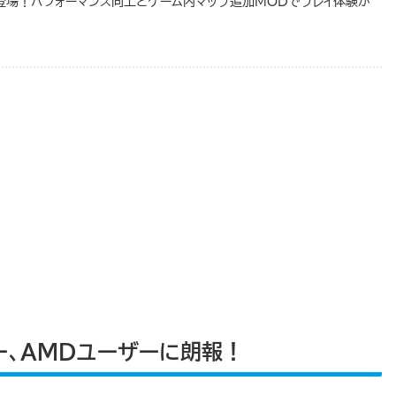
々登場！パフォーマンス向上とゲーム内マップ追加MODでプレイ体験が
ザー、AMDユーザーに朗報！