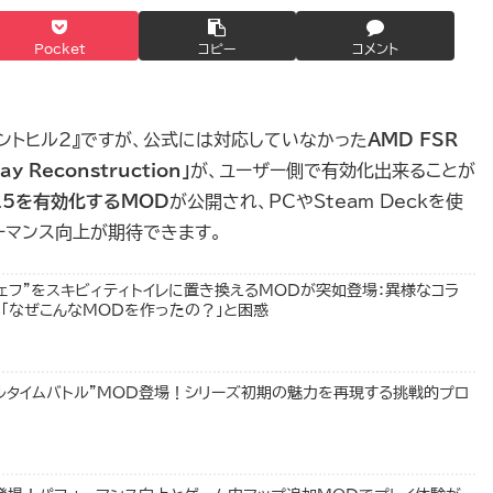
Pocket
コピー
コメント
イレントヒル2』ですが、公式には対応していなかった
AMD FSR
ay Reconstruction」
が、ユーザー側で有効化出来ることが
3.5を有効化するMOD
が公開され、PCやSteam Deckを使
ーマンス向上が期待できます。
ャラ“ジェフ”をスキビィティトイレに置き換えるMODが突如登場：異様なコラ
「なぜこんなMODを作ったの？」と困惑
アルタイムバトル”MOD登場！シリーズ初期の魅力を再現する挑戦的プロ