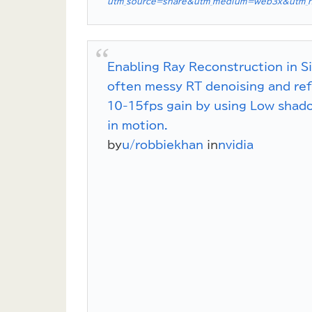
utm_source=share&utm_medium=web3x&utm_n
Enabling Ray Reconstruction in Sil
often messy RT denoising and refl
10-15fps gain by using Low shadow
in motion.
by
u/robbiekhan
in
nvidia