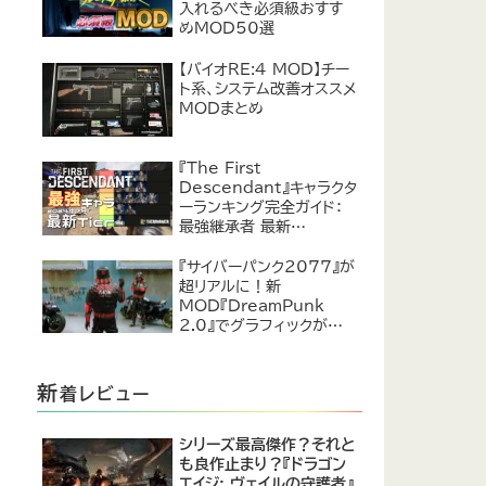
入れるべき必須級おすす
めMOD50選
【バイオRE:4 MOD】チー
ト系、システム改善オススメ
MODまとめ
『The First
Descendant』キャラクタ
ーランキング完全ガイド：
最強継承者 最新
Tier【2024年7月】
『サイバーパンク2077』が
超リアルに！新
MOD『DreamPunk
2.0』でグラフィックが恐ろ
しいほど進化
新
着レビュー
シリーズ最高傑作？それと
も良作止まり？『ドラゴン
エイジ: ヴェイルの守護者』