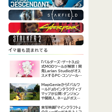
イ
マ最も読まれてる
『バルダーズ・ゲート3』公
式MODツールが解禁！開
発Larian Studioがオス
スメするPC・コンソール向
けMOD12選が公開
MapGenieから『パルワ
ールド』のインタラクティブ
マップが公開：ダンジョン
や闇商人、ネームドボスの
場所がまるわかり！
実写映画『マインクラフト』