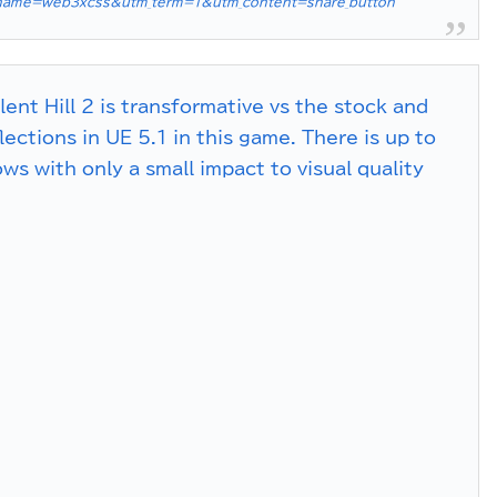
ame=web3xcss&utm_term=1&utm_content=share_button
ent Hill 2 is transformative vs the stock and
ections in UE 5.1 in this game. There is up to
s with only a small impact to visual quality