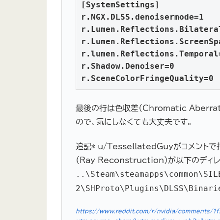
[SystemSettings]

r.NGX.DLSS.denoisermode=1

r.Lumen.Reflections.Bilateral
r.Lumen.Reflections.ScreenSp
r.lumen.Reflections.Temporal=
r.Shadow.Denoiser=0

r.SceneColorFringeQuality=0
最後の行は色収差（Chromatic Abe
ので、気にしなくても大丈夫です。
追記* u/TessellatedGuyがコメント
（Ray Reconstruction）が以下
..\Steam\steamapps\common\SIL
2\SHProto\Plugins\DLSS\Binari
https://www.reddit.com/r/nvidia/comments/