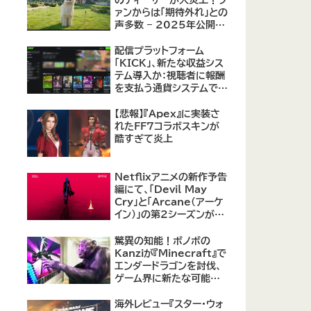
のティーザーが大炎上！フ
ァンからは「期待外れ」との
声多数 – 2025年公開予
定の実写版に不安の声
配信プラットフォーム
「KICK」、新たな収益シス
テム導入か：視聴者に報酬
を支払う通貨システムで
Twitchに対抗
【悲報】『Apex』に実装さ
れたFF7コラボスキンが
酷すぎて炎上
Netflixアニメの新作予告
編にて、「Devil May
Cry」と「Arcane（アーケ
イン）」の第2シーズンが紹
介
驚異の知能！ボノボの
Kanziが『Minecraft』で
エンダードラゴンを討伐、
ゲーム界に新たな可能性
を示す
海外レビュー『スター・ウォ