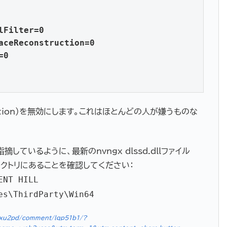
Filter=0

aceReconstruction=0

0

rration）を無効にします。これはほとんどの人が嫌うものな
で指摘しているように、最新のnvngx_dlssd.dllファイル
のディレクトリにあることを確認してください：
ENT HILL
es\ThirdParty\Win64
1fxu2pd/comment/lqp51b1/?