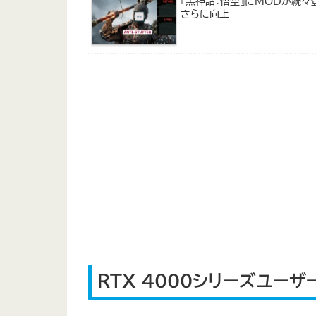
『黒神話：悟空』にMODが続
さらに向上
RTX 4000シリーズユー