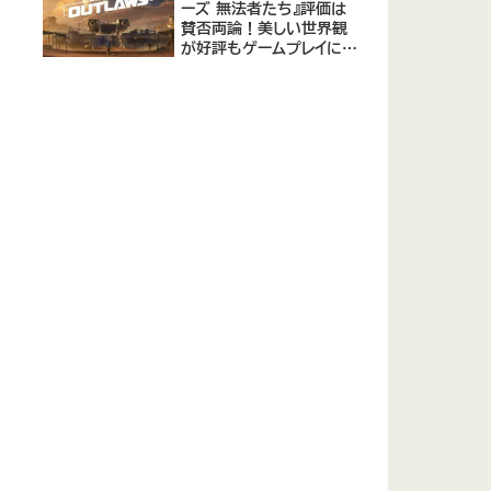
ーズ 無法者たち』評価は
賛否両論！美しい世界観
が好評もゲームプレイに課
題あり - メタスコア73点