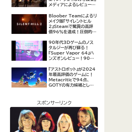
メディアによるレビューが
公開！自由度の高いキャ
ラクター育成システムは好
Bloober Teamによるリ
評、戦闘システムは賛否あ
メイク版『サイレントヒル
り
2』Steamで驚異の高評
価96％を達成！圧倒的な
評価を受ける名作ホラー
の復活
90年代3Dゲームのノス
タルジーが再び蘇る！
『Super Vapor 64』ハ
ンズオンレビュー！90年
代のゲーム体験を現代に
再現したノスタルジックア
『アストロボット』が2024
クション
年最高評価のゲームに！
Metacriticで94点、
GOTYの有力候補として
注目集める
スポンサーリンク