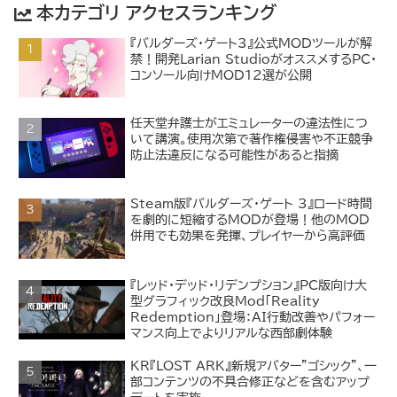
本カテゴリ アクセスランキング
『バルダーズ・ゲート3』公式MODツールが解
禁！開発Larian StudioがオススメするPC・
コンソール向けMOD12選が公開
任天堂弁護士がエミュレーターの違法性につ
いて講演。使用次第で著作権侵害や不正競争
防止法違反になる可能性があると指摘
Steam版『バルダーズ・ゲート 3』ロード時間
を劇的に短縮するMODが登場！他のMOD
併用でも効果を発揮、プレイヤーから高評価
『レッド・デッド・リデンプション』PC版向け大
型グラフィック改良Mod「Reality
Redemption」登場：AI行動改善やパフォー
マンス向上でよりリアルな西部劇体験
KR『LOST ARK』新規アバター"ゴシック"、一
部コンテンツの不具合修正などを含むアップ