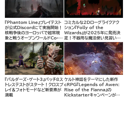
『Phantom Line』プレイテスト
コミカルな2Dローグライクアク
が公式Discordにて実施開始！
ション『Folly of the
核戦争後のヨーロッパで超常現
Wizards』が2025年に発売決
象と戦うオープンワールドCo-
定！不器用な魔法使い見習いと
opシューター
して、ランダム生成ダンジョンを
探索し、世界を救う冒険へ。
『バルダーズ・ゲート3』パッチ8ス
ケルト神話をテーマにした新作
トレステストがスタート！クロスプ
cRPG『Legends of Awen:
レイ＆フォトモードなど新要素が
Rise of the Fianna』の
満載
Kickstarterキャンペーンがま
もなく開始へ