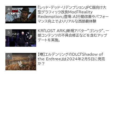
『レッド・デッド・リデンプション』PC版向け大
型グラフィック改良Mod「Reality
Redemption」登場：AI行動改善やパフォー
マンス向上でよりリアルな西部劇体験
KR『LOST ARK』新規アバター"ゴシック"、一
部コンテンツの不具合修正などを含むアップ
デートを実施。
【噂】エルデンリングのDLC『Shadow of
the Erdtree』は2024年2月5日に発売
か？