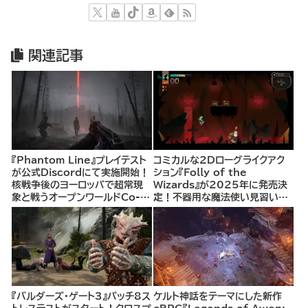
関連記事
『Phantom Line』プレイテスト
コミカルな2Dローグライクアク
が公式Discordにて実施開始！
ション『Folly of the
核戦争後のヨーロッパで超常現
Wizards』が2025年に発売決
象と戦うオープンワールドCo-
定！不器用な魔法使い見習いと
opシューター
して、ランダム生成ダンジョンを
探索し、世界を救う冒険へ。
『バルダーズ・ゲート3』パッチ8ス
ケルト神話をテーマにした新作