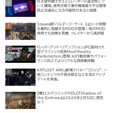
任天堂弁護士がエミュレーターの違法性につ
いて講演。使用次第で著作権侵害や不正競争
防止法違反になる可能性があると指摘
Steam版『バルダーズ・ゲート 3』ロード時間
を劇的に短縮するMODが登場！他のMOD
併用でも効果を発揮、プレイヤーから高評価
『レッド・デッド・リデンプション』PC版向け大
型グラフィック改良Mod「Reality
Redemption」登場：AI行動改善やパフォー
マンス向上でよりリアルな西部劇体験
KR『LOST ARK』新規アバター"ゴシック"、一
部コンテンツの不具合修正などを含むアップ
デートを実施。
【噂】エルデンリングのDLC『Shadow of
the Erdtree』は2024年2月5日に発売
か？