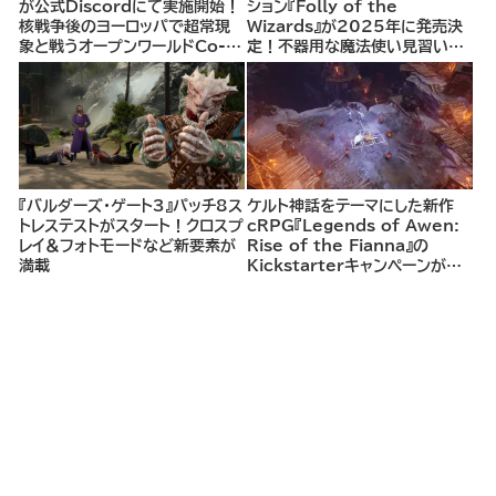
が公式Discordにて実施開始！
ション『Folly of the
核戦争後のヨーロッパで超常現
Wizards』が2025年に発売決
象と戦うオープンワールドCo-
定！不器用な魔法使い見習いと
opシューター
して、ランダム生成ダンジョンを
探索し、世界を救う冒険へ。
『バルダーズ・ゲート3』パッチ8ス
ケルト神話をテーマにした新作
トレステストがスタート！クロスプ
cRPG『Legends of Awen:
レイ＆フォトモードなど新要素が
Rise of the Fianna』の
満載
Kickstarterキャンペーンがま
もなく開始へ