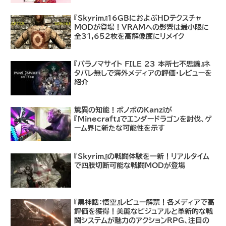
『Skyrim』16GBにおよぶHDテクスチャ
MODが登場！VRAMへの影響は最小限に
全31,652枚を高解像度にリメイク
『パラノマサイト FILE 23 本所七不思議』ネ
タバレ無しで海外メディアの評価・レビューを
紹介
驚異の知能！ボノボのKanziが
『Minecraft』でエンダードラゴンを討伐、ゲ
ーム界に新たな可能性を示す
『Skyrim』の戦闘体験を一新！リアルタイム
で四肢切断可能な戦闘MODが登場
『黒神話：悟空』レビュー解禁！各メディアで高
評価を獲得！美麗なビジュアルと革新的な戦
闘システムが魅力のアクションRPG、注目の