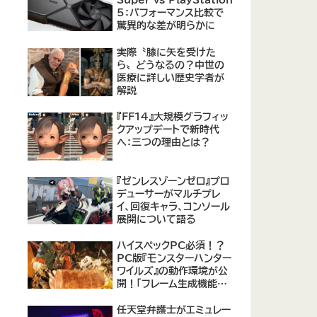
Super vs PlayStation
5：パフォーマンス比較で
驚異的な差が明らかに
実際〝膝に矢を受けた
ら〟どうなるの？中世の
医療に詳しい歴史学者が
解説
『FF14』大規模グラフィッ
クアップデートで新時代
へ：三つの理由とは？
『ゼンレスゾーンゼロ』プロ
デューサーがマルチプレ
イ、回復キャラ、コンソール
展開について語る
ハイスペックPC必須！？
PC版『モンスターハンター
ワイルズ』の動作環境が公
開！「フレーム生成機能を
使って推奨環境を満たす
のは無理がある」との声も
任天堂弁護士がエミュレー