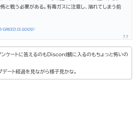
恐怖と戦う必要がある。有毒ガスに注意し、溺れてしまう前
0/GREED_IS_GOOD/
ンケートに答えるのもDiscord鯖に入るのもちょっと怖いの
プデート経過を見ながら様子見かな。