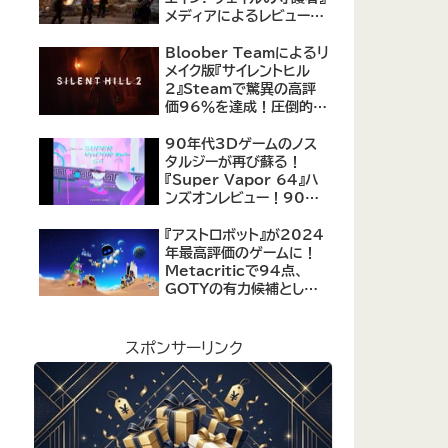
メディアによるレビューが
公開！自由度の高いキャ
ラクター育成システムは好
Bloober Teamによるリ
評、戦闘システムは賛否あ
メイク版『サイレントヒル
り
2』Steamで驚異の高評
価96％を達成！圧倒的な
評価を受ける名作ホラー
の復活
90年代3Dゲームのノス
タルジーが再び蘇る！
『Super Vapor 64』ハ
ンズオンレビュー！90年
代のゲーム体験を現代に
再現したノスタルジックア
『アストロボット』が2024
クション
年最高評価のゲームに！
Metacriticで94点、
GOTYの有力候補として
注目集める
スポンサーリンク