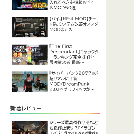
入れるべき必須級おすす
めMOD50選
【バイオRE:4 MOD】チー
ト系、システム改善オススメ
MODまとめ
『The First
Descendant』キャラクタ
ーランキング完全ガイド：
最強継承者 最新
Tier【2024年7月】
『サイバーパンク2077』が
超リアルに！新
MOD『DreamPunk
2.0』でグラフィックが恐ろ
しいほど進化
新
着レビュー
シリーズ最高傑作？それと
も良作止まり？『ドラゴン
エイジ: ヴェイルの守護者』