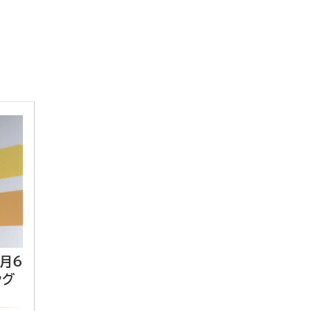
3月6
ング