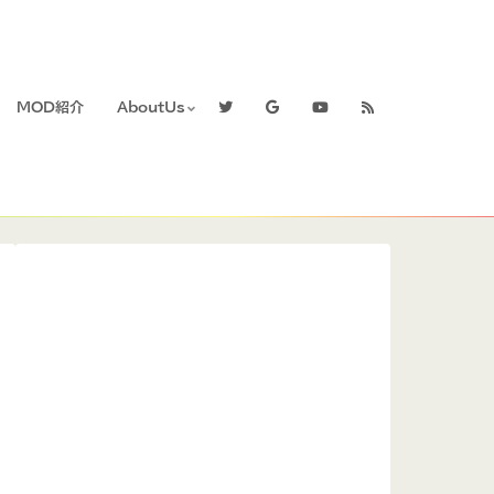
MOD紹介
AboutUs