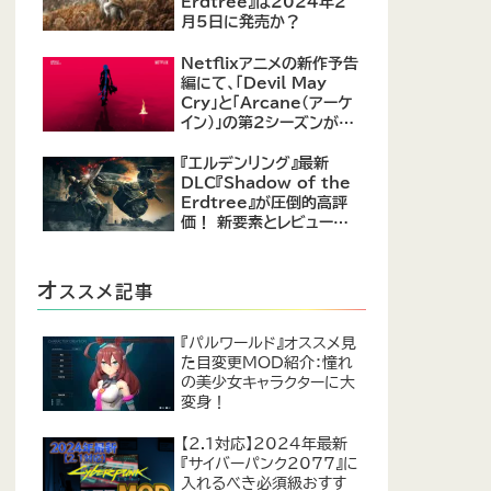
Erdtree』は2024年2
月5日に発売か？
Netflixアニメの新作予告
編にて、「Devil May
Cry」と「Arcane（アーケ
イン）」の第2シーズンが紹
介
『エルデンリング』最新
DLC『Shadow of the
Erdtree』が圧倒的高評
価！ 新要素とレビューま
とめ
オ
ススメ記事
『パルワールド』オススメ見
た目変更MOD紹介：憧れ
の美少女キャラクターに大
変身！
【2.1対応】2024年最新
『サイバーパンク2077』に
入れるべき必須級おすす