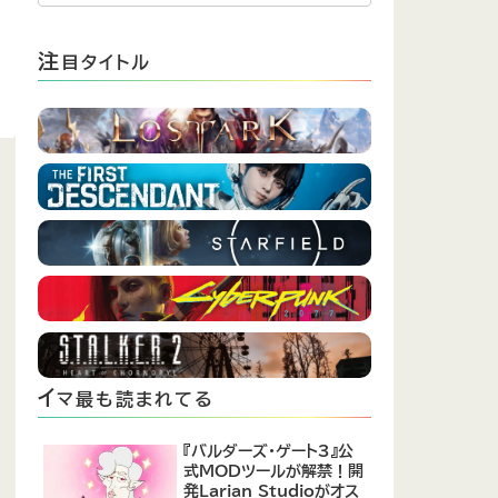
注
目タイトル
イ
マ最も読まれてる
『バルダーズ・ゲート3』公
式MODツールが解禁！開
発Larian Studioがオス