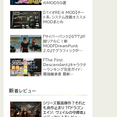
めMOD50選
【バイオRE:4 MOD】チー
ト系、システム改善オススメ
MODまとめ
『サイバーパンク2077』が
超リアルに！新
MOD『DreamPunk
2.0』でグラフィックが恐ろ
しいほど進化
『The First
Descendant』キャラクタ
ーランキング完全ガイド：
最強継承者 最新
Tier【2024年7月】
新
着レビュー
シリーズ最高傑作？それと
も良作止まり？『ドラゴン
エイジ: ヴェイルの守護者』