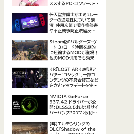
スメするPC・コンソール向
けMOD12選が公開
任天堂弁護士がエミュレー
ターの違法性について講
演。使用次第で著作権侵害
や不正競争防止法違反に
なる可能性があると指摘
Steam版『バルダーズ・ゲ
ート 3』ロード時間を劇的
に短縮するMODが登場！
他のMOD併用でも効果を
発揮、プレイヤーから高評
価
KR『LOST ARK』新規ア
バター"ゴシック"、一部コ
ンテンツの不具合修正など
を含むアップデートを実
施。
NVIDIA GeForce
537.42 ドライバーが公
開：DLSS3.5および『サイ
バーパンク2077：仮初め
の自由』などをサポート
【噂】エルデンリングの
DLC『Shadow of the