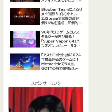
メディアによるレビューが
公開！自由度の高いキャ
ラクター育成システムは好
Bloober Teamによるリ
評、戦闘システムは賛否あ
メイク版『サイレントヒル
り
2』Steamで驚異の高評
価96％を達成！圧倒的な
評価を受ける名作ホラー
の復活
90年代3Dゲームのノス
タルジーが再び蘇る！
『Super Vapor 64』ハ
ンズオンレビュー！90年
代のゲーム体験を現代に
再現したノスタルジックア
『アストロボット』が2024
クション
年最高評価のゲームに！
Metacriticで94点、
GOTYの有力候補として
注目集める
スポンサーリンク