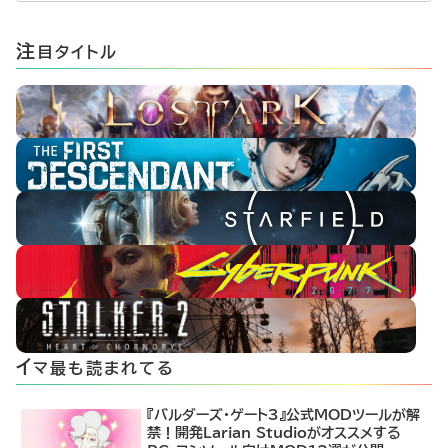
注
目タイトル
イ
マ最も読まれてる
『バルダーズ・ゲート3』公式MODツールが解
禁！開発Larian Studioがオススメする