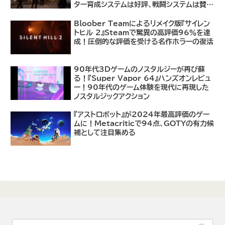
ター育成システムは好評、戦闘システムは賛否
あり
Bloober Teamによるリメイク版『サイレン
トヒル 2』Steamで驚異の高評価96％を達
成！圧倒的な評価を受ける名作ホラーの復活
90年代3Dゲームのノスタルジーが再び蘇
る！『Super Vapor 64』ハンズオンレビュ
ー！90年代のゲーム体験を現代に再現した
ノスタルジックアクション
『アストロボット』が2024年最高評価のゲー
ムに！Metacriticで94点、GOTYの有力候
補として注目集める