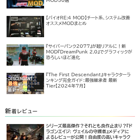
MOD50選
【バイオRE:4 MOD】チート系、システム改善
オススメMODまとめ
『サイバーパンク2077』が超リアルに！新
MOD『DreamPunk 2.0』でグラフィックが
恐ろしいほど進化
『The First Descendant』キャラクターラ
ンキング完全ガイド：最強継承者 最新
Tier【2024年7月】
新
着レビュー
シリーズ最高傑作？それとも良作止まり？『ド
ラゴンエイジ: ヴェイルの守護者』メディアに
よるレビューが公開！自由度の高いキャラク