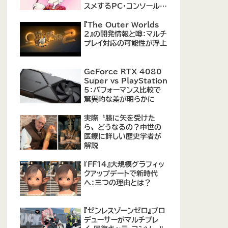
スメするPC・コンソール向
けMOD12選が公開
『The Outer Worlds
2』の開発情報と噂：マルチ
プレイ対応の可能性が浮上
GeForce RTX 4080
Super vs PlayStation
5：パフォーマンス比較で
驚異的な差が明らかに
実際〝膝に矢を受けた
ら〟どうなるの？中世の
医療に詳しい歴史学者が
解説
『FF14』大規模グラフィッ
クアップデートで新時代
へ：三つの理由とは？
『ゼンレスゾーンゼロ』プロ
デューサーがマルチプレ