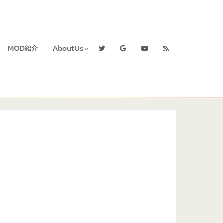
MOD紹介
AboutUs