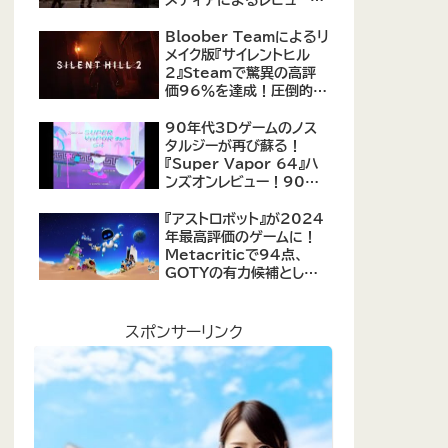
公開！自由度の高いキャ
ラクター育成システムは好
Bloober Teamによるリ
評、戦闘システムは賛否あ
メイク版『サイレントヒル
り
2』Steamで驚異の高評
価96％を達成！圧倒的な
評価を受ける名作ホラー
の復活
90年代3Dゲームのノス
タルジーが再び蘇る！
『Super Vapor 64』ハ
ンズオンレビュー！90年
代のゲーム体験を現代に
再現したノスタルジックア
『アストロボット』が2024
クション
年最高評価のゲームに！
Metacriticで94点、
GOTYの有力候補として
注目集める
スポンサーリンク