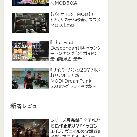
めMOD50選
【バイオRE:4 MOD】チー
ト系、システム改善オススメ
MODまとめ
『The First
Descendant』キャラクタ
ーランキング完全ガイド：
最強継承者 最新
Tier【2024年7月】
『サイバーパンク2077』が
超リアルに！新
MOD『DreamPunk
2.0』でグラフィックが恐ろ
しいほど進化
新
着レビュー
シリーズ最高傑作？それと
も良作止まり？『ドラゴン
エイジ: ヴェイルの守護者』
メディアによるレビューが