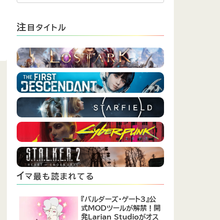
注
目タイトル
イ
マ最も読まれてる
『バルダーズ・ゲート3』公
式MODツールが解禁！開
発Larian Studioがオス