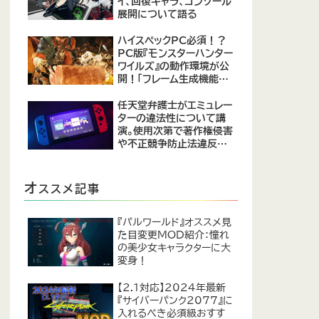
イ、回復キャラ、コンソール
展開について語る
ハイスペックPC必須！？
PC版『モンスターハンター
ワイルズ』の動作環境が公
開！「フレーム生成機能を
使って推奨環境を満たす
のは無理がある」との声も
任天堂弁護士がエミュレー
ターの違法性について講
演。使用次第で著作権侵害
や不正競争防止法違反に
なる可能性があると指摘
オ
ススメ記事
『パルワールド』オススメ見
た目変更MOD紹介：憧れ
の美少女キャラクターに大
変身！
【2.1対応】2024年最新
『サイバーパンク2077』に
入れるべき必須級おすす