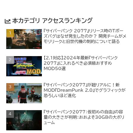
本カテゴリ アクセスランキング
『サイバーパンク 2077』リリース時のTポー
ズバグはなぜ発生したのか？ 開発チームがメ
モリリークと旧世代機の制約について語る
【2.1対応】2024年最新『サイバーパンク
2077』に入れるべき必須級おすすめ
MOD50選
『サイバーパンク2077』が超リアルに！新
MOD『DreamPunk 2.0』でグラフィックが
恐ろしいほど進化
『サイバーパンク2077：仮初めの自由』の容
量の大きさが判明：おおよそ30GBの大ボリ
ューム