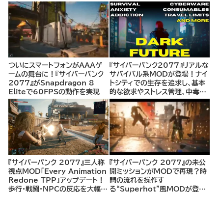
ついにスマートフォンがAAAゲ
『サイバーパンク2077』リアルな
ームの舞台に！『サイバーパンク
サバイバル系MODが登場！ナイ
2077』がSnapdragon 8
トシティでの生存を追求し、基本
Eliteで60FPSの動作を実現
的な欲求やストレス管理、中毒、
負傷などの健康システムを新た
に追加
『サイバーパンク 2077』三人称
『サイバーパンク 2077』の未公
視点MOD「Every Animation
開ミッションがMODで再現？時
Redone TPP」アップデート！
間の流れを操作す
歩行・戦闘・NPCの反応を大幅改
る“Superhot”風MODが登場
善、男性Vのモーションもバージ
しCD Projekt REDデザイナー
ョン2.0以来の更新
が反応