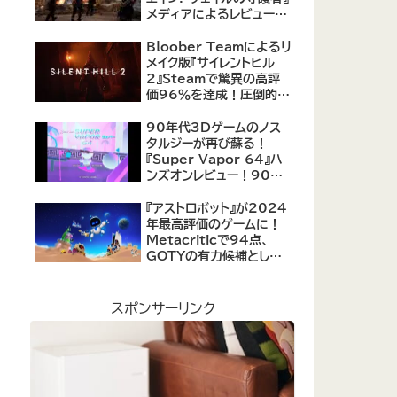
メディアによるレビューが
公開！自由度の高いキャ
ラクター育成システムは好
Bloober Teamによるリ
評、戦闘システムは賛否あ
メイク版『サイレントヒル
り
2』Steamで驚異の高評
価96％を達成！圧倒的な
評価を受ける名作ホラー
の復活
90年代3Dゲームのノス
タルジーが再び蘇る！
『Super Vapor 64』ハ
ンズオンレビュー！90年
代のゲーム体験を現代に
再現したノスタルジックア
『アストロボット』が2024
クション
年最高評価のゲームに！
Metacriticで94点、
GOTYの有力候補として
注目集める
スポンサーリンク