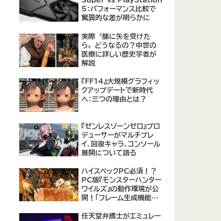
Super vs PlayStation
5：パフォーマンス比較で
驚異的な差が明らかに
実際〝膝に矢を受けた
ら〟どうなるの？中世の
医療に詳しい歴史学者が
解説
『FF14』大規模グラフィッ
クアップデートで新時代
へ：三つの理由とは？
『ゼンレスゾーンゼロ』プロ
デューサーがマルチプレ
イ、回復キャラ、コンソール
展開について語る
ハイスペックPC必須！？
PC版『モンスターハンター
ワイルズ』の動作環境が公
開！「フレーム生成機能を
使って推奨環境を満たす
のは無理がある」との声も
任天堂弁護士がエミュレー