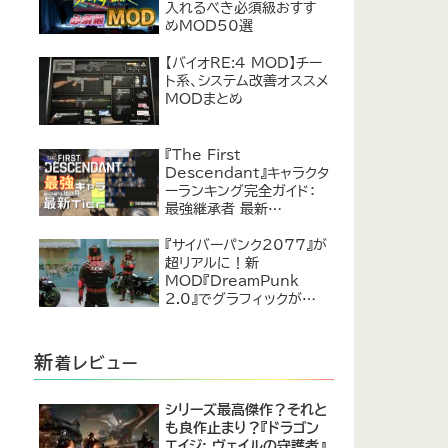
入れるべき必須級おすす
めMOD50選
【バイオRE:4 MOD】チー
ト系、システム改善オススメ
MODまとめ
『The First
Descendant』キャラクタ
ーランキング完全ガイド：
最強継承者 最新
Tier【2024年7月】
『サイバーパンク2077』が
超リアルに！新
MOD『DreamPunk
2.0』でグラフィックが恐ろ
しいほど進化
新
着レビュー
シリーズ最高傑作？それと
も良作止まり？『ドラゴン
エイジ: ヴェイルの守護者』