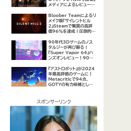
メディアによるレビューが
公開！自由度の高いキャ
ラクター育成システムは好
Bloober Teamによるリ
評、戦闘システムは賛否あ
メイク版『サイレントヒル
り
2』Steamで驚異の高評
価96％を達成！圧倒的な
評価を受ける名作ホラー
の復活
90年代3Dゲームのノス
タルジーが再び蘇る！
『Super Vapor 64』ハ
ンズオンレビュー！90年
代のゲーム体験を現代に
再現したノスタルジックア
『アストロボット』が2024
クション
年最高評価のゲームに！
Metacriticで94点、
GOTYの有力候補として
注目集める
スポンサーリンク