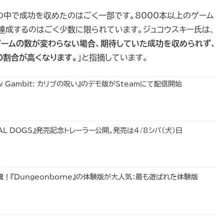
ムの中で成功を収めたのはごく一部です。8000本以上のゲーム
を達成するのはごく少数に限られています。ジュコウスキー氏は、
ゲームの数が変わらない場合、期待していた成功を収められず、
の割合が高くなります。
」と指摘しています。
w Gambit: カリブの呪い』のデモ版がSteamにて配信開始
METAL DOGS』発売記念トレーラー公開。発売は4/8シバ（犬）日
題沸騰！『Dungeonborne』の体験版が大人気：最も遊ばれた体験版