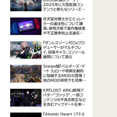
2025年に大型拡張コン
テンツと新たなシリーズ作
品の可能性が浮上
【09/17更新】
任天堂弁護士がエミュレー
ターの違法性について講
演。使用次第で著作権侵害
や不正競争防止法違反に
なる可能性があると指摘
『ゼンレスゾーンゼロ』プロ
デューサーがマルチプレ
イ、回復キャラ、コンソール
展開について語る
Steam版『バルダーズ・ゲ
ート 3』ロード時間を劇的
に短縮するMODが登場！
他のMOD併用でも効果を
発揮、プレイヤーから高評
価
KR『LOST ARK』新規ア
バター"ゴシック"、一部コ
ンテンツの不具合修正など
を含むアップデートを実
施。
『Atomic Heart (アトミ