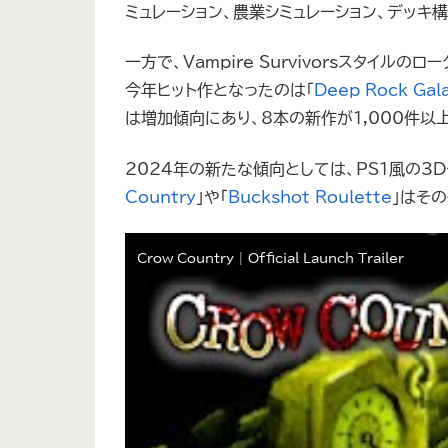
ミュレーション、農業シミュレーション、デッキ
一方で、Vampire Survivorsスタイル
今年ヒット作となったのは「
Deep Rock Gala
は増加傾向にあり、8本の新作が1,000件以
2024年の新たな傾向としては、PS1風の3
Country
」や「
Buckshot Roulette
」はそ
Crow Country | Official Launch Trailer