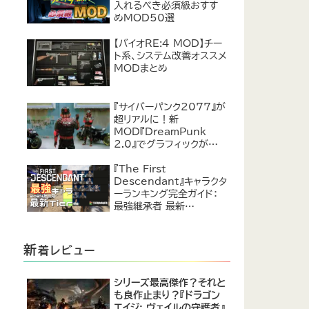
入れるべき必須級おすす
めMOD50選
【バイオRE:4 MOD】チー
ト系、システム改善オススメ
MODまとめ
『サイバーパンク2077』が
超リアルに！新
MOD『DreamPunk
2.0』でグラフィックが恐ろ
しいほど進化
『The First
Descendant』キャラクタ
ーランキング完全ガイド：
最強継承者 最新
Tier【2024年7月】
新
着レビュー
シリーズ最高傑作？それと
も良作止まり？『ドラゴン
エイジ: ヴェイルの守護者』