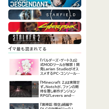
イ
マ最も読まれてる
『バルダーズ・ゲート3』公
式MODツールが解禁！開
発Larian Studioがオス
スメするPC・コンソール向
けMOD12選が公開
『Minecraft 2』は実現せ
ず。Notchが、ファンの期
待を覆し新作ダンジョン
RPG『Levers and
Chests』に注力すると発
表！
『黒神話：悟空』続編や
DLCの計画がリーク！