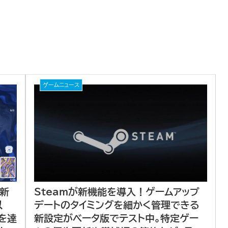
ゲームニュース
Steamが新機能を導入！ゲームアップ
た新
デートのタイミングを細かく管理できる
以
新設定がベータ版でテスト中。特定ゲー
を達