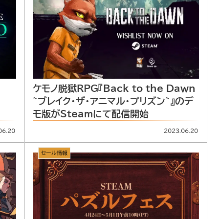
ケモノ脱獄RPG『Back to the Dawn
~ブレイク･ザ･アニマル･プリズン~』のデ
モ版がSteamにて配信開始
06.20
2023.06.20
セール情報