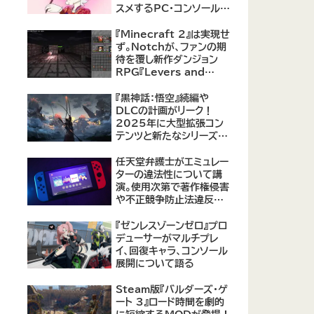
スメするPC・コンソール向
けMOD12選が公開
『Minecraft 2』は実現せ
ず。Notchが、ファンの期
待を覆し新作ダンジョン
RPG『Levers and
Chests』に注力すると発
表！
『黒神話：悟空』続編や
DLCの計画がリーク！
2025年に大型拡張コン
テンツと新たなシリーズ作
品の可能性が浮上
【09/17更新】
任天堂弁護士がエミュレー
ターの違法性について講
演。使用次第で著作権侵害
や不正競争防止法違反に
なる可能性があると指摘
『ゼンレスゾーンゼロ』プロ
デューサーがマルチプレ
イ、回復キャラ、コンソール
展開について語る
Steam版『バルダーズ・ゲ
ート 3』ロード時間を劇的