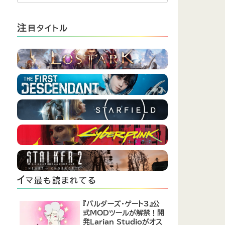
注
目タイトル
イ
マ最も読まれてる
『バルダーズ・ゲート3』公
式MODツールが解禁！開
発Larian Studioがオス