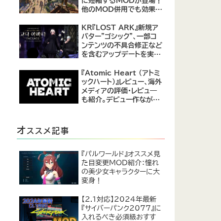
に短縮するMODが登場！
他のMOD併用でも効果を
発揮、プレイヤーから高評
価
KR『LOST ARK』新規ア
バター"ゴシック"、一部コ
ンテンツの不具合修正など
を含むアップデートを実
施。
『Atomic Heart (アトミ
ックハート)』レビュー、海外
メディアの評価・レビュ―
も紹介。デビュー作ながら
評価は高め。
オ
ススメ記事
『パルワールド』オススメ見
た目変更MOD紹介：憧れ
の美少女キャラクターに大
変身！
【2.1対応】2024年最新
『サイバーパンク2077』に
入れるべき必須級おすす