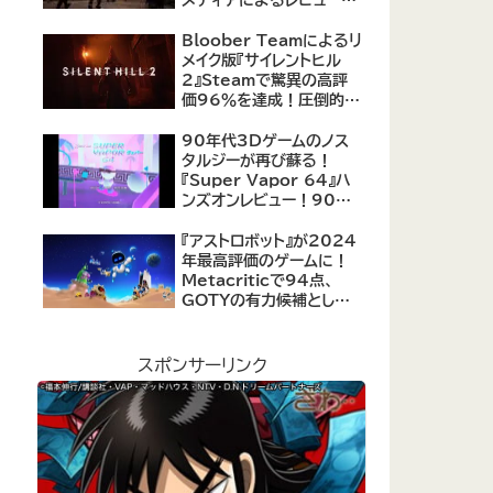
公開！自由度の高いキャ
ラクター育成システムは好
Bloober Teamによるリ
評、戦闘システムは賛否あ
メイク版『サイレントヒル
り
2』Steamで驚異の高評
価96％を達成！圧倒的な
評価を受ける名作ホラー
の復活
90年代3Dゲームのノス
タルジーが再び蘇る！
『Super Vapor 64』ハ
ンズオンレビュー！90年
代のゲーム体験を現代に
再現したノスタルジックア
『アストロボット』が2024
クション
年最高評価のゲームに！
Metacriticで94点、
GOTYの有力候補として
注目集める
スポンサーリンク