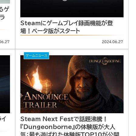
るゲ
ラ
Steamにゲームプレイ録画機能が登
場！ベータ版がスタート
06.27
2024.06.27
ゲームニュース
ライ
Steam Next Festで話題沸騰！
『Dungeonborne』の体験版が大人
気：最も遊ばれた体験版TOP10が公開