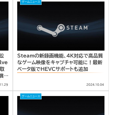
ゲームニュース
訟
Steamの新録画機能、4K対応で高品質
lve
なゲーム映像をキャプチャ可能に！最新
取
ベータ版でHEVCサポートも追加
償を
11.29
2024.10.04
ゲームニュース