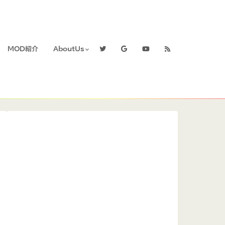
MOD紹介
AboutUs