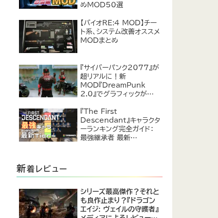
めMOD50選
【バイオRE:4 MOD】チー
ト系、システム改善オススメ
MODまとめ
『サイバーパンク2077』が
超リアルに！新
MOD『DreamPunk
2.0』でグラフィックが恐ろ
しいほど進化
『The First
Descendant』キャラクタ
ーランキング完全ガイド：
最強継承者 最新
Tier【2024年7月】
新
着レビュー
シリーズ最高傑作？それと
も良作止まり？『ドラゴン
エイジ: ヴェイルの守護者』
メディアによるレビューが