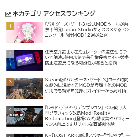
本カテゴリ アクセスランキング
『バルダーズ・ゲート3』公式MODツールが解
禁！開発Larian StudioがオススメするPC・
コンソール向けMOD12選が公開
任天堂弁護士がエミュレーターの違法性につ
いて講演。使用次第で著作権侵害や不正競争
防止法違反になる可能性があると指摘
Steam版『バルダーズ・ゲート 3』ロード時間
を劇的に短縮するMODが登場！他のMOD
併用でも効果を発揮、プレイヤーから高評価
『レッド・デッド・リデンプション』PC版向け大
型グラフィック改良Mod「Reality
Redemption」登場：AI行動改善やパフォー
マンス向上でよりリアルな西部劇体験
KR『LOST ARK』新規アバター"ゴシック"、一