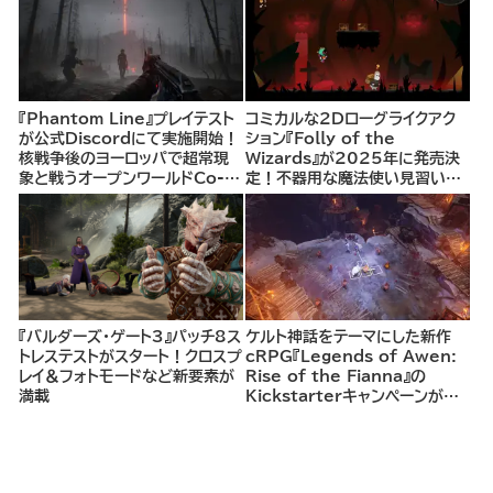
『Phantom Line』プレイテスト
コミカルな2Dローグライクアク
が公式Discordにて実施開始！
ション『Folly of the
核戦争後のヨーロッパで超常現
Wizards』が2025年に発売決
象と戦うオープンワールドCo-
定！不器用な魔法使い見習いと
opシューター
して、ランダム生成ダンジョンを
探索し、世界を救う冒険へ。
『バルダーズ・ゲート3』パッチ8ス
ケルト神話をテーマにした新作
トレステストがスタート！クロスプ
cRPG『Legends of Awen:
レイ＆フォトモードなど新要素が
Rise of the Fianna』の
満載
Kickstarterキャンペーンがま
もなく開始へ