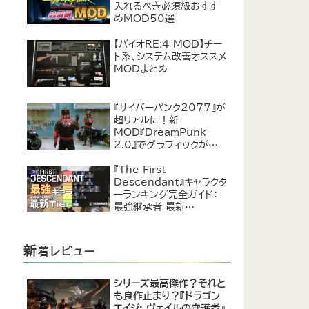
入れるべき必須級おすす
めMOD50選
【バイオRE:4 MOD】チー
ト系、システム改善オススメ
MODまとめ
『サイバーパンク2077』が
超リアルに！新
MOD『DreamPunk
2.0』でグラフィックが恐ろ
しいほど進化
『The First
Descendant』キャラクタ
ーランキング完全ガイド：
最強継承者 最新
Tier【2024年7月】
新
着レビュー
シリーズ最高傑作？それと
も良作止まり？『ドラゴン
エイジ: ヴェイルの守護者』