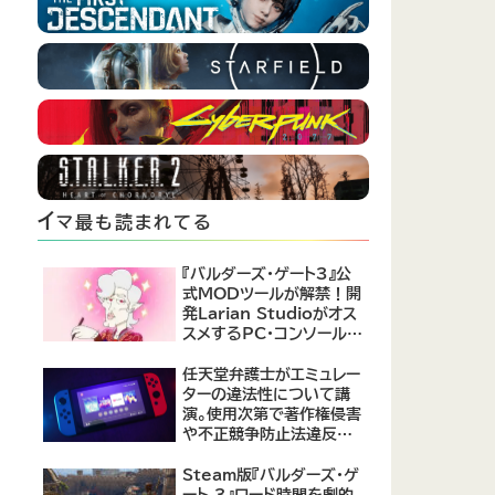
イ
マ最も読まれてる
『バルダーズ・ゲート3』公
式MODツールが解禁！開
発Larian Studioがオス
スメするPC・コンソール向
けMOD12選が公開
任天堂弁護士がエミュレー
ターの違法性について講
演。使用次第で著作権侵害
や不正競争防止法違反に
なる可能性があると指摘
Steam版『バルダーズ・ゲ
ート 3』ロード時間を劇的