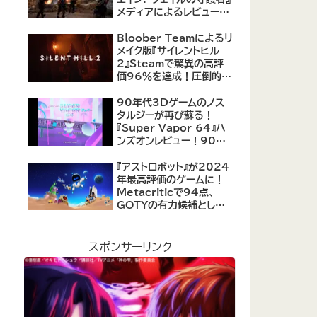
メディアによるレビューが
公開！自由度の高いキャ
ラクター育成システムは好
Bloober Teamによるリ
評、戦闘システムは賛否あ
メイク版『サイレントヒル
り
2』Steamで驚異の高評
価96％を達成！圧倒的な
評価を受ける名作ホラー
の復活
90年代3Dゲームのノス
タルジーが再び蘇る！
『Super Vapor 64』ハ
ンズオンレビュー！90年
代のゲーム体験を現代に
再現したノスタルジックア
『アストロボット』が2024
クション
年最高評価のゲームに！
Metacriticで94点、
GOTYの有力候補として
注目集める
スポンサーリンク