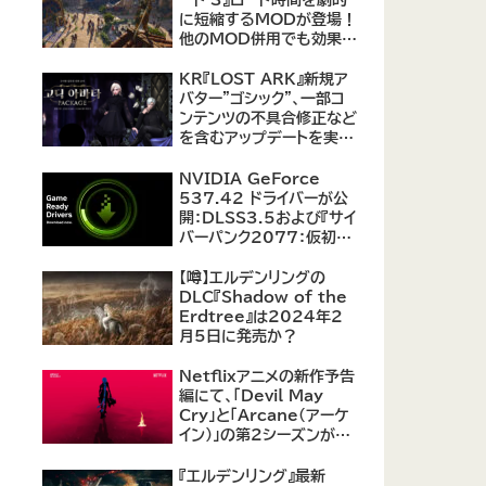
に短縮するMODが登場！
他のMOD併用でも効果を
発揮、プレイヤーから高評
価
KR『LOST ARK』新規ア
バター"ゴシック"、一部コ
ンテンツの不具合修正など
を含むアップデートを実
施。
NVIDIA GeForce
537.42 ドライバーが公
開：DLSS3.5および『サイ
バーパンク2077：仮初め
の自由』などをサポート
【噂】エルデンリングの
DLC『Shadow of the
Erdtree』は2024年2
月5日に発売か？
Netflixアニメの新作予告
編にて、「Devil May
Cry」と「Arcane（アーケ
イン）」の第2シーズンが紹
介
『エルデンリング』最新