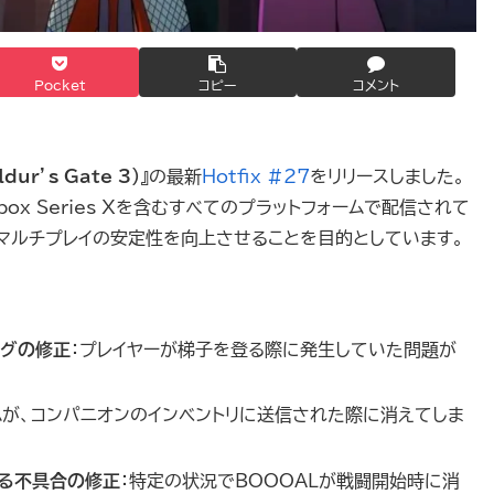
Pocket
コピー
コメント
ur’s Gate 3）
』の最新
Hotfix #27
をリリースしました。
、Xbox Series Xを含むすべてのプラットフォームで配信されて
マルチプレイの安定性を向上させることを目的としています。
バグの修正
：プレイヤーが梯子を登る際に発生していた問題が
ムが、コンパニオンのインベントリに送信された際に消えてしま
る不具合の修正
：特定の状況でBOOOALが戦闘開始時に消