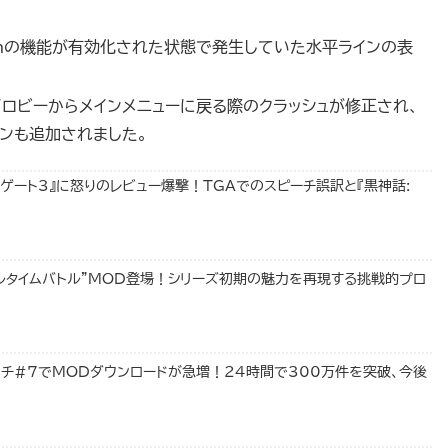
lusionの機能が有効化された状態で発生していた水平ラインの表
イロビーからメインメニューに戻る際のクラッシュが修正され、
ョンも追加されました。
ゲート3』に怒りのレビュー爆撃！TGAでのスピーチ誤訳と『黒神話:
アルタイムバトル”MOD登場！シリーズ初期の魅力を再現する挑戦的プロ
ッチ#7でMODダウンロードが急増！24時間で300万件を突破、今後