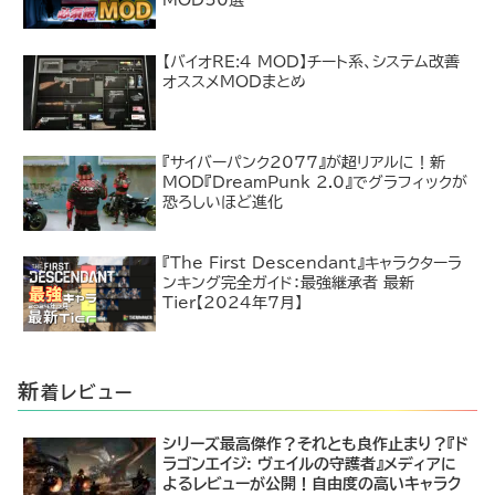
MOD50選
【バイオRE:4 MOD】チート系、システム改善
オススメMODまとめ
『サイバーパンク2077』が超リアルに！新
MOD『DreamPunk 2.0』でグラフィックが
恐ろしいほど進化
『The First Descendant』キャラクターラ
ンキング完全ガイド：最強継承者 最新
Tier【2024年7月】
新
着レビュー
シリーズ最高傑作？それとも良作止まり？『ド
ラゴンエイジ: ヴェイルの守護者』メディアに
よるレビューが公開！自由度の高いキャラク