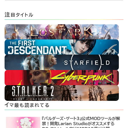
注
目タイトル
イ
マ最も読まれてる
『バルダーズ・ゲート3』公式MODツールが解
禁！開発Larian Studioがオススメする