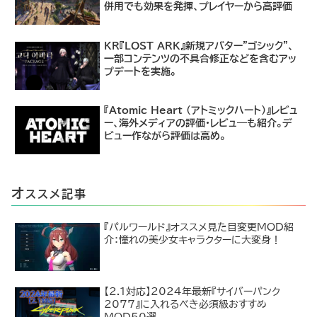
併用でも効果を発揮、プレイヤーから高評価
KR『LOST ARK』新規アバター"ゴシック"、
一部コンテンツの不具合修正などを含むアッ
プデートを実施。
『Atomic Heart (アトミックハート)』レビュ
ー、海外メディアの評価・レビュ―も紹介。デ
ビュー作ながら評価は高め。
オ
ススメ記事
『パルワールド』オススメ見た目変更MOD紹
介：憧れの美少女キャラクターに大変身！
【2.1対応】2024年最新『サイバーパンク
2077』に入れるべき必須級おすすめ