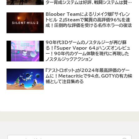
ター育成システムは好評、戦闘システムは賛否
あり
Bloober Teamによるリメイク版『サイレン
トヒル 2』Steamで驚異の高評価96％を達
成！圧倒的な評価を受ける名作ホラーの復活
90年代3Dゲームのノスタルジーが再び蘇
る！『Super Vapor 64』ハンズオンレビュ
ー！90年代のゲーム体験を現代に再現した
ノスタルジックアクション
『アストロボット』が2024年最高評価のゲー
ムに！Metacriticで94点、GOTYの有力候
補として注目集める