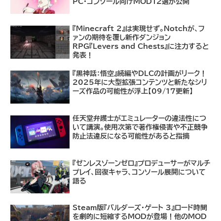
PC・コンソール向けMOD12選が公開
『Minecraft 2』は実現せず。Notchが、フ
ァンの期待を覆し新作ダンジョン
RPG『Levers and Chests』に注力すると
発表！
『黒神話：悟空』続編やDLCの計画がリーク！
2025年に大型拡張コンテンツと新たなシリ
ーズ作品の可能性が浮上【09/17更新】
任天堂弁護士がエミュレーターの違法性につ
いて講演。使用次第で著作権侵害や不正競争
防止法違反になる可能性があると指摘
『ゼンレスゾーンゼロ』プロデューサーがマルチ
プレイ、回復キャラ、コンソール展開について
語る
Steam版『バルダーズ・ゲート 3』ロード時間
を劇的に短縮するMODが登場！他のMOD