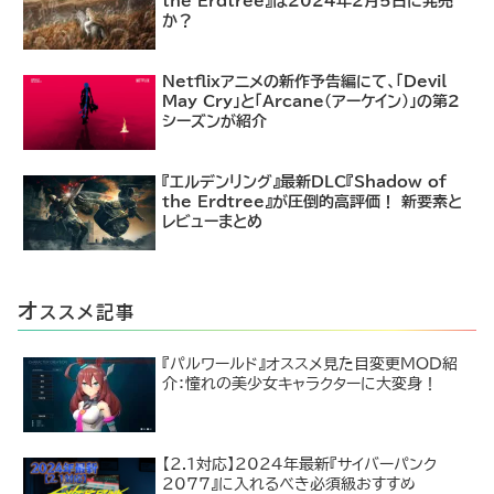
the Erdtree』は2024年2月5日に発売
か？
Netflixアニメの新作予告編にて、「Devil
May Cry」と「Arcane（アーケイン）」の第2
シーズンが紹介
『エルデンリング』最新DLC『Shadow of
the Erdtree』が圧倒的高評価！ 新要素と
レビューまとめ
オ
ススメ記事
『パルワールド』オススメ見た目変更MOD紹
介：憧れの美少女キャラクターに大変身！
【2.1対応】2024年最新『サイバーパンク
2077』に入れるべき必須級おすすめ