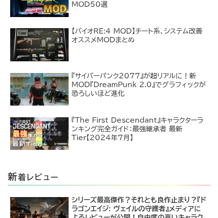
MOD50選
【バイオRE:4 MOD】チート系、システム改善
オススメMODまとめ
『サイバーパンク2077』が超リアルに！新
MOD『DreamPunk 2.0』でグラフィックが
恐ろしいほど進化
『The First Descendant』キャラクターラ
ンキング完全ガイド：最強継承者 最新
Tier【2024年7月】
新
着レビュー
シリーズ最高傑作？それとも良作止まり？『ド
ラゴンエイジ: ヴェイルの守護者』メディアに
よるレビューが公開！自由度の高いキャラク