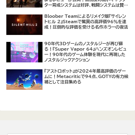
ター育成システムは好評、戦闘システムは賛否
あり
Bloober Teamによるリメイク版『サイレン
トヒル 2』Steamで驚異の高評価96％を達
成！圧倒的な評価を受ける名作ホラーの復活
90年代3Dゲームのノスタルジーが再び蘇
る！『Super Vapor 64』ハンズオンレビュ
ー！90年代のゲーム体験を現代に再現した
ノスタルジックアクション
『アストロボット』が2024年最高評価のゲー
ムに！Metacriticで94点、GOTYの有力候
補として注目集める