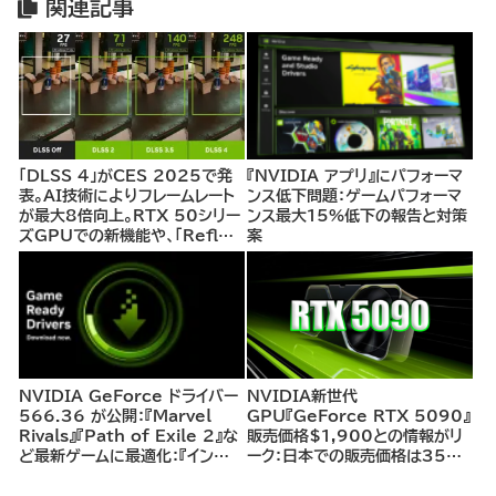
関連記事
「DLSS 4」がCES 2025で発
『NVIDIA アプリ』にパフォーマ
表。AI技術によりフレームレート
ンス低下問題：ゲームパフォーマ
が最大8倍向上。RTX 50シリー
ンス最大15%低下の報告と対策
ズGPUでの新機能や、「Reflex
案
2」による遅延削減でゲーム体験
を革新。既存RTXユーザーにも
恩恵あり！
NVIDIA GeForce ドライバー
NVIDIA新世代
566.36 が公開：『Marvel
GPU『GeForce RTX 5090』
Rivals』『Path of Exile 2』な
販売価格$1,900との情報がリ
ど最新ゲームに最適化：『インデ
ーク：日本での販売価格は35～
ィ・ジョーンズ/大いなる円環』は
40万円前後と試算。
4K環境で最大200fps以上の