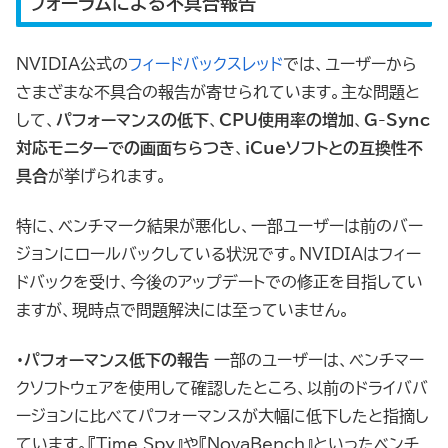
フォーラムによる不具合報告
NVIDIA公式の
フィードバックスレッド
では、ユーザーから
さまざまな不具合の報告が寄せられています。主な問題と
して、
パフォーマンスの低下
、
CPU使用率の増加
、
G-Sync
対応モニターでの画面ちらつき
、
iCueソフトとの互換性不
具合
が挙げられます。
特に、ベンチマーク結果が悪化し、一部ユーザーは前のバー
ジョンにロールバックしている状況です。NVIDIAはフィー
ドバックを受け、今後のアップデートでの修正を目指してい
ますが、現時点で問題解決には至っていません。
・パフォーマンス低下の報告
一部のユーザーは、ベンチマー
クソフトウェアを使用して確認したところ、以前のドライババ
ージョンに比べてパフォーマンスが大幅に低下したと指摘し
ています。『Time Spy』や『NovaBench』といったベンチ