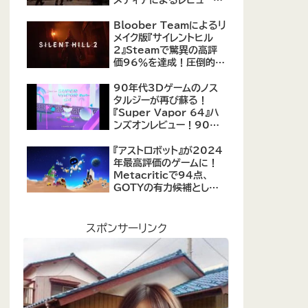
公開！自由度の高いキャ
ラクター育成システムは好
Bloober Teamによるリ
評、戦闘システムは賛否あ
メイク版『サイレントヒル
り
2』Steamで驚異の高評
価96％を達成！圧倒的な
評価を受ける名作ホラー
の復活
90年代3Dゲームのノス
タルジーが再び蘇る！
『Super Vapor 64』ハ
ンズオンレビュー！90年
代のゲーム体験を現代に
再現したノスタルジックア
『アストロボット』が2024
クション
年最高評価のゲームに！
Metacriticで94点、
GOTYの有力候補として
注目集める
スポンサーリンク