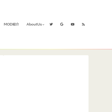
MOD紹介
AboutUs