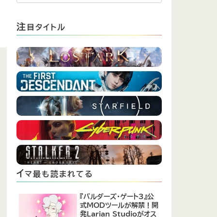
注
目タイトル
イ
マ最も読まれてる
『バルダーズ・ゲート3』公
式MODツールが解禁！開
発Larian Studioがオス