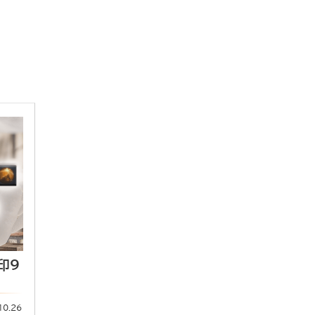
印9
10.26