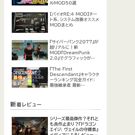
めMOD50選
【バイオRE:4 MOD】チー
ト系、システム改善オススメ
MODまとめ
『サイバーパンク2077』が
超リアルに！新
MOD『DreamPunk
2.0』でグラフィックが恐ろ
しいほど進化
『The First
Descendant』キャラクタ
ーランキング完全ガイド：
最強継承者 最新
Tier【2024年7月】
新
着レビュー
シリーズ最高傑作？それと
も良作止まり？『ドラゴン
エイジ: ヴェイルの守護者』
メディアによるレビューが