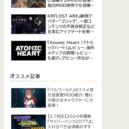
に短縮するMODが登場！
他のMOD併用でも効果を
発揮、プレイヤーから高評
価
KR『LOST ARK』新規ア
バター"ゴシック"、一部コ
ンテンツの不具合修正など
を含むアップデートを実
施。
『Atomic Heart (アトミ
ックハート)』レビュー、海外
メディアの評価・レビュ―
も紹介。デビュー作ながら
評価は高め。
オ
ススメ記事
『パルワールド』オススメ見
た目変更MOD紹介：憧れ
の美少女キャラクターに大
変身！
【2.1対応】2024年最新
『サイバーパンク2077』に
入れるべき必須級おすす