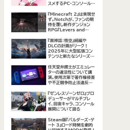
スメするPC・コンソール向
けMOD12選が公開
『Minecraft 2』は実現せ
ず。Notchが、ファンの期
待を覆し新作ダンジョン
RPG『Levers and
Chests』に注力すると発
表！
『黒神話：悟空』続編や
DLCの計画がリーク！
2025年に大型拡張コン
テンツと新たなシリーズ作
品の可能性が浮上
【09/17更新】
任天堂弁護士がエミュレー
ターの違法性について講
演。使用次第で著作権侵害
や不正競争防止法違反に
なる可能性があると指摘
『ゼンレスゾーンゼロ』プロ
デューサーがマルチプレ
イ、回復キャラ、コンソール
展開について語る
Steam版『バルダーズ・ゲ
ート 3』ロード時間を劇的