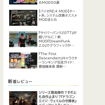
めMOD50選
【バイオRE:4 MOD】チー
ト系、システム改善オススメ
MODまとめ
『サイバーパンク2077』が
超リアルに！新
MOD『DreamPunk
2.0』でグラフィックが恐ろ
しいほど進化
『The First
Descendant』キャラクタ
ーランキング完全ガイド：
最強継承者 最新
Tier【2024年7月】
新
着レビュー
シリーズ最高傑作？それと
も良作止まり？『ドラゴン
エイジ: ヴェイルの守護者』