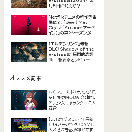
Erdtree』は2024年2
月5日に発売か？
Netflixアニメの新作予告
編にて、「Devil May
Cry」と「Arcane（アーケ
イン）」の第2シーズンが紹
介
『エルデンリング』最新
DLC『Shadow of the
Erdtree』が圧倒的高評
価！ 新要素とレビューま
とめ
オ
ススメ記事
『パルワールド』オススメ見
た目変更MOD紹介：憧れ
の美少女キャラクターに大
変身！
【2.1対応】2024年最新
『サイバーパンク2077』に
入れるべき必須級おすす