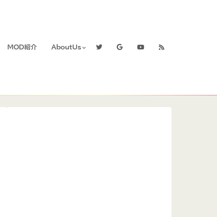
MOD紹介
AboutUs