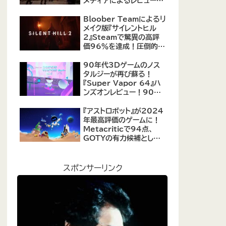
メディアによるレビューが
公開！自由度の高いキャ
ラクター育成システムは好
Bloober Teamによるリ
評、戦闘システムは賛否あ
メイク版『サイレントヒル
り
2』Steamで驚異の高評
価96％を達成！圧倒的な
評価を受ける名作ホラー
の復活
90年代3Dゲームのノス
タルジーが再び蘇る！
『Super Vapor 64』ハ
ンズオンレビュー！90年
代のゲーム体験を現代に
再現したノスタルジックア
『アストロボット』が2024
クション
年最高評価のゲームに！
Metacriticで94点、
GOTYの有力候補として
注目集める
スポンサーリンク