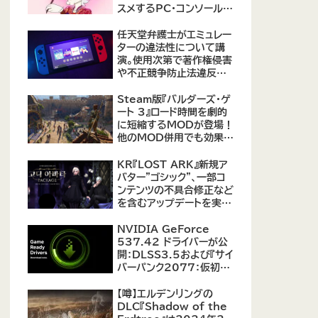
スメするPC・コンソール向
けMOD12選が公開
任天堂弁護士がエミュレー
ターの違法性について講
演。使用次第で著作権侵害
や不正競争防止法違反に
なる可能性があると指摘
Steam版『バルダーズ・ゲ
ート 3』ロード時間を劇的
に短縮するMODが登場！
他のMOD併用でも効果を
発揮、プレイヤーから高評
価
KR『LOST ARK』新規ア
バター"ゴシック"、一部コ
ンテンツの不具合修正など
を含むアップデートを実
施。
NVIDIA GeForce
537.42 ドライバーが公
開：DLSS3.5および『サイ
バーパンク2077：仮初め
の自由』などをサポート
【噂】エルデンリングの
DLC『Shadow of the