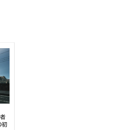
発者
の初