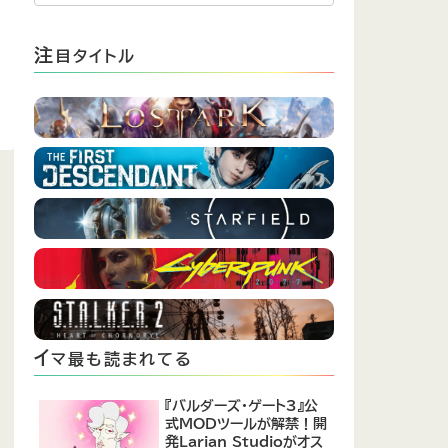
注
目タイトル
イ
マ最も読まれてる
『バルダーズ・ゲート3』公
式MODツールが解禁！開
発Larian Studioがオス