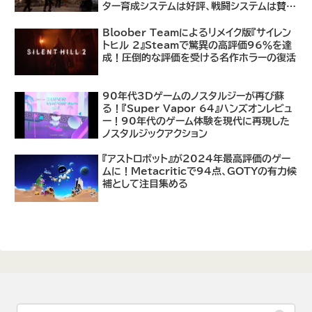
ター育成システムは好評、戦闘システムは賛否
あり
Bloober Teamによるリメイク版『サイレン
トヒル 2』Steamで驚異の高評価96％を達
成！圧倒的な評価を受ける名作ホラーの復活
90年代3Dゲームのノスタルジーが再び蘇
る！『Super Vapor 64』ハンズオンレビュ
ー！90年代のゲーム体験を現代に再現した
ノスタルジックアクション
『アストロボット』が2024年最高評価のゲー
ムに！Metacriticで94点、GOTYの有力候
補として注目集める