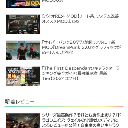
MOD50選
【バイオRE:4 MOD】チート系、システム改善
オススメMODまとめ
『サイバーパンク2077』が超リアルに！新
MOD『DreamPunk 2.0』でグラフィックが
恐ろしいほど進化
『The First Descendant』キャラクターラ
ンキング完全ガイド：最強継承者 最新
Tier【2024年7月】
新
着レビュー
シリーズ最高傑作？それとも良作止まり？『ド
ラゴンエイジ: ヴェイルの守護者』メディアに
よるレビューが公開！自由度の高いキャラク