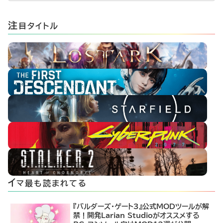
注
目タイトル
イ
マ最も読まれてる
『バルダーズ・ゲート3』公式MODツールが解
禁！開発Larian Studioがオススメする